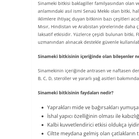
Sinameki bitkisi baklagiller familyasından olan ve
anlamındaki asıl ismi Senaü Mekkı olan bitki, hal
iklimlere ihtiyaç duyan bitkinin bazı çeşitleri acı
Mısır, Hindistan ve Arabistan yörelerinde daha çok 
laksatif etkisidir. Yüzlerce çeşidi bulunan bitki, F
uzmanından alınacak destekle güvenle kullanılabi
Sinameki bitkisinin içeriğinde olan bileşenler n
Sinamekinin içeriğinde antrasen ve naftasen der
B, C, D, steroller ve yararlı yağ asitleri bakımınd
Sinameki bitkisinin faydaları nedir?
Yaprakları mide ve bağırsakları yumuşat
İshal yapıcı özelliğinin olması ile kabızlı
Kalbi kuvvetlendirici etkisi oldukça iyidir
Ciltte meydana gelmiş olan çatlakların te