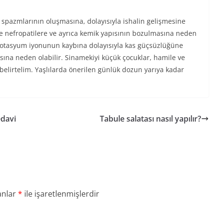
k spazmlarının oluşmasına, dolayısıyla ishalin gelişmesine
e nefropatilere ve ayrıca kemik yapısının bozulmasına neden
 potasyum iyonunun kaybına dolayısıyla kas güçsüzlüğüne
ına neden olabilir. Sinamekiyi küçük çocuklar, hamile ve
elirtelim. Yaşlılarda önerilen günlük dozun yarıya kadar
edavi
Tabule salatası nasıl yapılır?
anlar
*
ile işaretlenmişlerdir