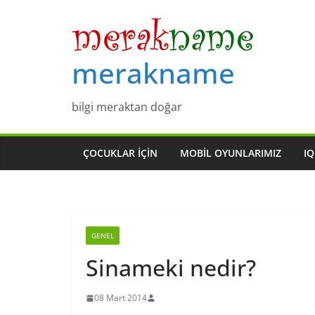
Skip
to
content
merakname
bilgi meraktan doğar
ÇOCUKLAR IÇIN
MOBIL OYUNLARIMIZ
IQ
GENEL
Sinameki nedir?
08 Mart 2014