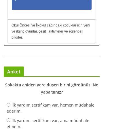
Okul Öncesi ve İlkokul çağındaki çocuklar için yeni
ve ilginç oyunlar, çeşitli aktiviteler ve eğlenceli
bilgiler.
Anket
Sokakta aniden yere düşen birini gördünüz. Ne
yaparsınız?
İlk yardım sertifikam var, hemen müdahale
ederim.
İlk yardım sertifikam var, ama müdahale
etmem.