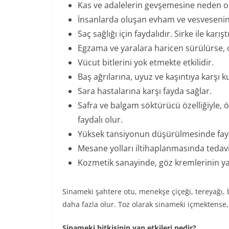
Kas ve adalelerin gevşemesine neden o
İnsanlarda oluşan evham ve vesveseni
Saç sağlığı için faydalıdır. Sirke ile kar
Egzama ve yaralara haricen sürülürse, 
Vücut bitlerini yok etmekte etkilidir.
Baş ağrılarına, uyuz ve kaşıntıya karşı kul
Sara hastalarına karşı fayda sağlar.
Safra ve balgam söktürücü özelliğiyle,
faydalı olur.
Yüksek tansiyonun düşürülmesinde fayd
Mesane yolları iltihaplanmasında tedavi i
Kozmetik sanayinde, göz kremlerinin yap
Sinameki şahtere otu, menekşe çiçeği, tereyağı, b
daha fazla olur. Toz olarak sinameki içmektense,
Sinameki bitkisinin yan etkileri nedir?