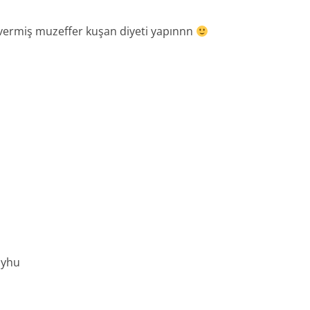
vermiş muzeffer kuşan diyeti yapınnn
. yhu