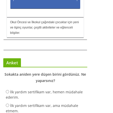
Okul Öncesi ve İlkokul çağındaki çocuklar için yeni
ve ilginç oyunlar, çeşitli aktiviteler ve eğlenceli
bilgiler.
Anket
Sokakta aniden yere düşen birini gördünüz. Ne
yaparsınız?
İlk yardım sertifikam var, hemen müdahale
ederim.
İlk yardım sertifikam var, ama müdahale
etmem.