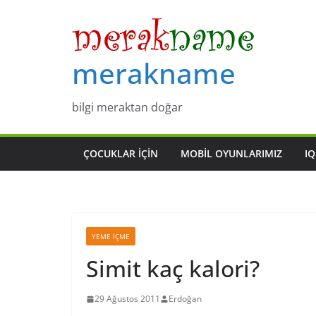
Skip
to
content
merakname
bilgi meraktan doğar
ÇOCUKLAR IÇIN
MOBIL OYUNLARIMIZ
IQ
YEME İÇME
Simit kaç kalori?
29 Ağustos 2011
Erdoğan