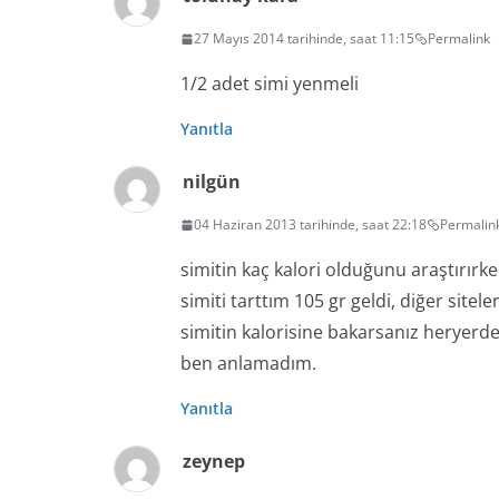
27 Mayıs 2014 tarihinde, saat 11:15
Permalink
1/2 adet simi yenmeli
Yanıtla
nilgün
04 Haziran 2013 tarihinde, saat 22:18
Permalin
simitin kaç kalori olduğunu araştırırk
simiti tarttım 105 gr geldi, diğer sitel
simitin kalorisine bakarsanız heryerde 
ben anlamadım.
Yanıtla
zeynep