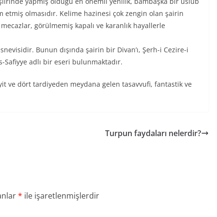
 şiirinde yapmış olduğu en önemli yenilik, bambaşka bir üslub
m etmiş olmasıdır. Kelime hazinesi çok zengin olan şairin
i mecazlar, görülmemiş kapalı ve karanlık hayallerle
nevisidir. Bunun dışında şairin bir Divan’ı, Şerh-i Cezire-i
s-Safiyye adlı bir eseri bulunmaktadır.
it ve dört tardiyeden meydana gelen tasavvufi, fantastik ve
Turpun faydaları nelerdir?
anlar
*
ile işaretlenmişlerdir