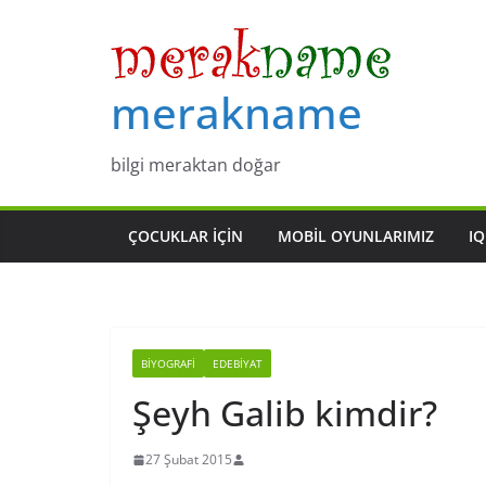
Skip
to
content
merakname
bilgi meraktan doğar
ÇOCUKLAR IÇIN
MOBIL OYUNLARIMIZ
IQ
BIYOGRAFI
EDEBIYAT
Şeyh Galib kimdir?
27 Şubat 2015