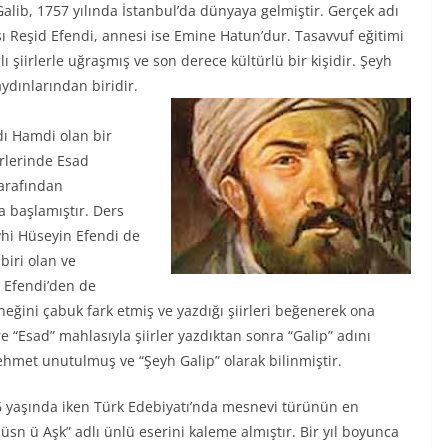
alib, 1757 yılında İstanbul’da dünyaya gelmiştir. Gerçek adı
 Reşid Efendi, annesi ise Emine Hatun’dur. Tasavvuf eğitimi
ı şiirlerle uğraşmış ve son derece kültürlü bir kişidir. Şeyh
ydınlarından biridir.
dı Hamdi olan bir
irlerinde Esad
tarafından
a başlamıştır. Ders
yhi Hüseyin Efendi de
iri olan ve
 Efendi’den de
eneğini çabuk fark etmiş ve yazdığı şiirleri beğenerek ona
e “Esad” mahlasıyla şiirler yazdıktan sonra “Galip” adını
ehmet unutulmuş ve “Şeyh Galip” olarak bilinmiştir.
26 yaşında iken Türk Edebiyatı’nda mesnevi türünün en
Hüsn ü Aşk” adlı ünlü eserini kaleme almıştır. Bir yıl boyunca