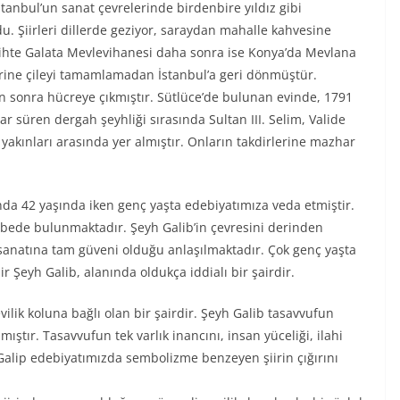
tanbul’un sanat çevrelerinde birdenbire yıldız gibi
du. Şiirleri dillerde geziyor, saraydan mahalle kahvesine
rihte Galata Mevlevihanesi daha sonra ise Konya’da Mevlana
zerine çileyi tamamlamadan İstanbul’a geri dönmüştür.
en sonra hücreye çıkmıştır. Sütlüce’de bulunan evinde, 1791
dar süren dergah şeyhliği sırasında Sultan III. Selim, Valide
yakınları arasında yer almıştır. Onların takdirlerine mazhar
ında 42 yaşında iken genç yaşta edebiyatımıza veda etmiştir.
rbede bulunmaktadır. Şeyh Galib’in çevresini derinden
e sanatına tam güveni olduğu anlaşılmaktadır. Çok genç yaşta
ir Şeyh Galib, alanında oldukça iddialı bir şairdir.
lik koluna bağlı olan bir şairdir. Şeyh Galib tasavvufun
ştır. Tasavvufun tek varlık inancını, insan yüceliği, ilahi
Galip edebiyatımızda sembolizme benzeyen şiirin çığırını