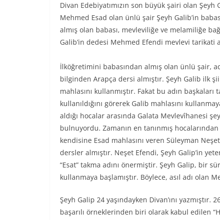
Divan Edebiyatımızın son büyük şairi olan Şeyh G
Mehmed Esad olan ünlü şair Şeyh Galib’in babası
almış olan babası, mevleviliğe ve melamiliğe bağl
Galib’in dedesi Mehmed Efendi mevlevi tarikati a
İlköğretimini babasından almış olan ünlü şair, a
bilginden Arapça dersi almıştır. Şeyh Galib ilk şi
mahlasını kullanmıştır. Fakat bu adın başkaları 
kullanıldığını görerek Galib mahlasını kullanmay
aldığı hocalar arasında Galata Mevlevîhanesi şe
bulnuyordu. Zamanın en tanınmış hocalarından b
kendisine Esad mahlasını veren Süleyman Neşet
dersler almıştır. Neşet Efendi, Şeyh Galip’in yet
“Esat” takma adını önermiştir. Şeyh Galip, bir sür
kullanmaya başlamıştır. Böylece, asıl adı olan M
Şeyh Galip 24 yaşındayken Divan’ını yazmıştır. 
başarılı örneklerinden biri olarak kabul edilen “