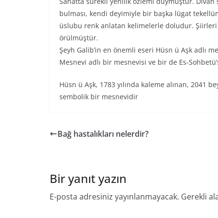
Sanatta sürekli yenilik özlemi duymuştur. Divan
bulması, kendi deyimiyle bir başka lügat tekellü
üslubu renk anlatan kelimelerle doludur. Şiirler
örülmüştür.
Şeyh Galib’in en önemli eseri Hüsn ü Aşk adlı mes
Mesnevi adlı bir mesnevisi ve bir de Es-Sohbetü’
Hüsn ü Aşk, 1783 yılında kaleme alınan, 2041 bey
sembolik bir mesnevidir
Bağ hastalıkları nelerdir?
Bir yanıt yazın
E-posta adresiniz yayınlanmayacak.
Gerekli al