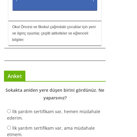
Okul Öncesi ve İlkokul çağındaki çocuklar için yeni
ve ilginç oyunlar, çeşitli aktiviteler ve eğlenceli
bilgiler.
Anket
Sokakta aniden yere düşen birini gördünüz. Ne
yaparsınız?
İlk yardım sertifikam var, hemen müdahale
ederim.
İlk yardım sertifikam var, ama müdahale
etmem.