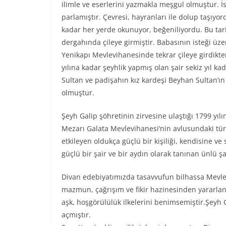
ilimle ve eserlerini yazmakla meşgul olmuştur. İs
parlamıştır. Çevresi, hayranları ile dolup taşıyor
kadar her yerde okunuyor, beğeniliyordu. Bu ta
dergahında çileye girmiştir. Babasının isteği ü
Yenikapı Mevlevihanesinde tekrar çileye girdikt
yılına kadar şeyhlik yapmış olan şair sekiz yıl ka
Sultan ve padişahın kız kardeşi Beyhan Sultan’ın 
olmuştur.
Şeyh Galip şöhretinin zirvesine ulaştığı 1799 yıl
Mezarı Galata Mevlevihanesi’nin avlusundaki tü
etkileyen oldukça güçlü bir kişiliği, kendisine v
güçlü bir şair ve bir aydın olarak tanınan ünlü şa
Divan edebiyatımızda tasavvufun bilhassa Mevlevi
mazmun, çağrışım ve fikir hazinesinden yararlanmı
aşk, hoşgörülülük ilkelerini benimsemiştir.Şeyh 
açmıştır.