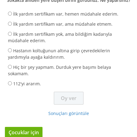
Sokakta aniden yere düşen birini gördünüz. Ne yaparsınız?
İlk yardım sertifikam var, hemen müdahale ederim.
İlk yardım sertifikam var, ama müdahale etmem.
İlk yardım sertifikam yok, ama bildiğim kadarıyla
müdahale ederim.
Hastanın koltuğunun altına girip çevredekilerin
yardımıyla ayağa kaldırırım.
Hiç bir şey yapmam. Durduk yere başımı belaya
sokamam.
112'yi ararım.
Sonuçları görüntüle
Çocuklar için