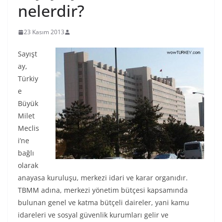
nelerdir?
23 Kasım 2013
Sayışt
ay,
Türkiy
e
Büyük
Milet
Meclis
i’ne
bağlı
olarak
anayasa kuruluşu, merkezi idari ve karar organıdır.
TBMM adına, merkezi yönetim bütçesi kapsamında
bulunan genel ve katma bütçeli daireler, yani kamu
idareleri ve sosyal güvenlik kurumları gelir ve