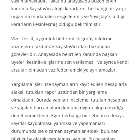
sayılmamaktadır. Fakat bu anayasada düzenlenen
kanunla Sayıştay’ın aldığı kararların, herhangi bir yargı
organına müdahalesi engellenmiş ve Sayıştay’ın aldığı
kararların kesinleşmiş olduğu belirtilmiştir.
Vize, tescil, uygunluk bildirimi ile görüş bildirme
vazifelerin takibinde Sayıştay’ın idari bakımdan
görevleridir. Anayasada belirtilen kanunda başkan
üyeleri kesinlikle işlerine son verilemez. Ve ayrıca kendi
arzuları olmadan vazifeden emekliye ayrılamazlar.
Yargılama işleri ise saymanların kayıt edilen hesaplarla
alakalı tutuklan rapor üstünden bir yargılama
olmaktadır. Burada yapılan inceleme, tutulan hesapları
ve yapılan harcamaların kanuna uygun olup olmadığı
denetlenmektedir. Eğer herhangi bir sebepten dolayı,
kayıtlar kaybolması, yanması ve yapılmaması
durumunda ise o zaman saymanlar eldeki bulunan
bilgiler bakılarak yargılaması yapılır. Bu hesapları