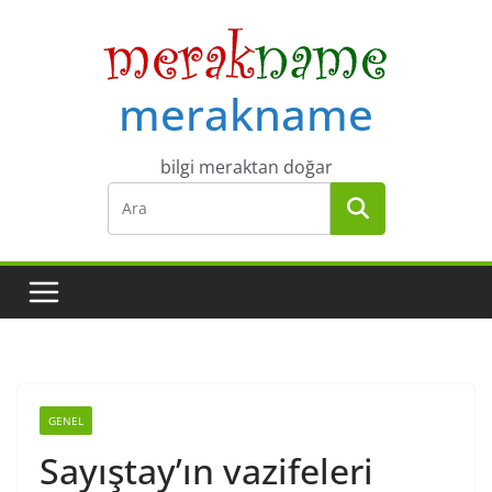
Skip
to
content
merakname
bilgi meraktan doğar
GENEL
Sayıştay’ın vazifeleri