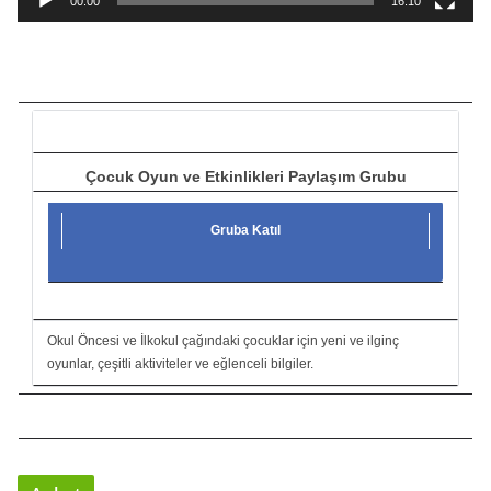
00:00
16:10
t
ı
c
ı
Çocuk Oyun ve Etkinlikleri Paylaşım Grubu
Gruba Katıl
Okul Öncesi ve İlkokul çağındaki çocuklar için yeni ve ilginç
oyunlar, çeşitli aktiviteler ve eğlenceli bilgiler.