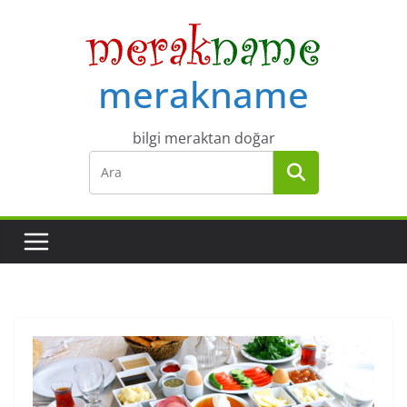
Skip
to
content
merakname
bilgi meraktan doğar