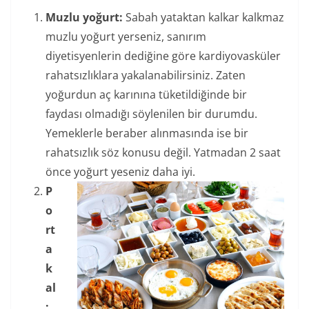
Muzlu yoğurt:
Sabah yataktan kalkar kalkmaz
muzlu yoğurt yerseniz, sanırım
diyetisyenlerin dediğine göre kardiyovasküler
rahatsızlıklara yakalanabilirsiniz. Zaten
yoğurdun aç karınına tüketildiğinde bir
faydası olmadığı söylenilen bir durumdu.
Yemeklerle beraber alınmasında ise bir
rahatsızlık söz konusu değil. Yatmadan 2 saat
önce yoğurt yeseniz daha iyi.
P
o
rt
a
k
al
: