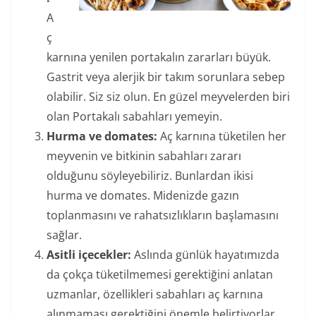
A
ç
karnına yenilen portakalın zararları büyük.
Gastrit veya alerjik bir takım sorunlara sebep
olabilir. Siz siz olun. En güzel meyvelerden biri
olan Portakalı sabahları yemeyin.
Hurma ve domates:
Aç karnına tüketilen her
meyvenin ve bitkinin sabahları zararı
olduğunu söyleyebiliriz. Bunlardan ikisi
hurma ve domates. Midenizde gazın
toplanmasını ve rahatsızlıkların başlamasını
sağlar.
Asitli içecekler:
Aslında günlük hayatımızda
da çokça tüketilmemesi gerektiğini anlatan
uzmanlar, özellikleri sabahları aç karnına
alınmaması gerektiğini önemle belirtiyorlar.