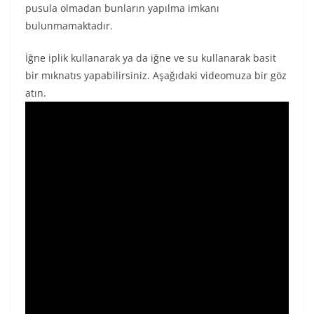
pusula olmadan bunların yapılma imkanı
bulunmamaktadır.
İğne iplik kullanarak ya da iğne ve su kullanarak basit
bir mıknatıs yapabilirsiniz. Aşağıdaki videomuza bir göz
atın.