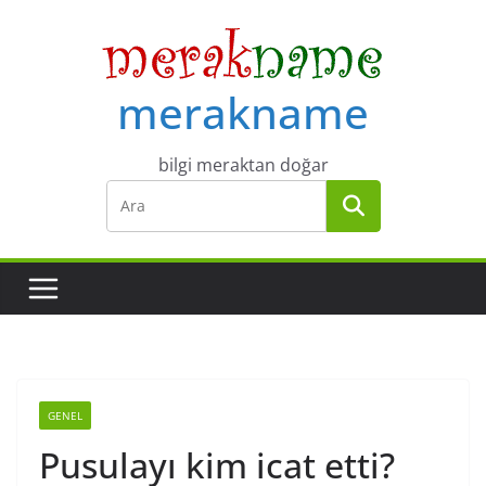
Skip
to
content
merakname
bilgi meraktan doğar
GENEL
Pusulayı kim icat etti?