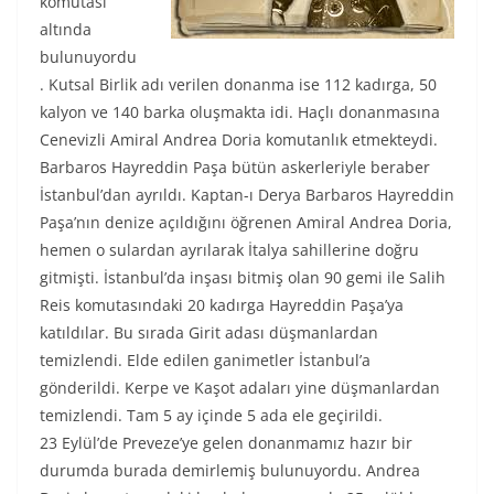
komutası
altında
bulunuyordu
. Kutsal Birlik adı verilen donanma ise 112 kadırga, 50
kalyon ve 140 barka oluşmakta idi. Haçlı donanmasına
Cenevizli Amiral Andrea Doria komutanlık etmekteydi.
Barbaros Hayreddin Paşa bütün askerleriyle beraber
İstanbul’dan ayrıldı. Kaptan-ı Derya Barbaros Hayreddin
Paşa’nın denize açıldığını öğrenen Amiral Andrea Doria,
hemen o sulardan ayrılarak İtalya sahillerine doğru
gitmişti. İstanbul’da inşası bitmiş olan 90 gemi ile Salih
Reis komutasındaki 20 kadırga Hayreddin Paşa’ya
katıldılar. Bu sırada Girit adası düşmanlardan
temizlendi. Elde edilen ganimetler İstanbul’a
gönderildi. Kerpe ve Kaşot adaları yine düşmanlardan
temizlendi. Tam 5 ay içinde 5 ada ele geçirildi.
23 Eylül’de Preveze’ye gelen donanmamız hazır bir
durumda burada demirlemiş bulunuyordu. Andrea