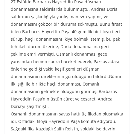
27 Eylülde Barbaros Hayreddin Paşa düşman
donanmasına saldırılarda bulunmuştu. Andrea Doria
saldırının şaşkınlığıyla yanlış manevra yapmış ve
donanmasını çok zor bir duruma sokmuştu. Bunu fırsat
bilen Barbaros Hayrettin Paşa 40 gemilik bir filoyu ileri
sürüp, haçlı donanmasını ikiye bölmek istemiş, bu pek
tehlikeli durum üzerine, Doria donanmasına geri
çekilme emri vermişti. Osmanlı donanması gece
yarısından hemen sonra hareket ederek, Paksos adası
önlerine geldiği vakit, keşif gemileri düşman
donanmasının direklerinin görüldüğünü bildirdi.Günün
ilk ışığı ile birlikte haçlı donanması, Osmanlı
donanmasının gelmekte olduğunu görmüş, Barbaros
Hayreddin Paşa’nın üstün cüret ve cesareti Andrea
Doria’yı şaşırtmıştı.
Osmanlı donanmasının savaş hattı üç filodan oluşmakta
idi. Ortadaki filoya Hayreddin Paşa komuta ediyordu.
Sağdaki filo, Kazdağlı Salih Reis’in, soldaki ise devrin