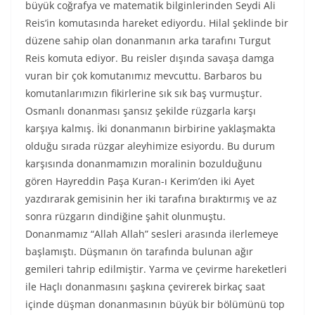
büyük coğrafya ve matematik bilginlerinden Seydi Ali
Reis’in komutasında hareket ediyordu. Hilal şeklinde bir
düzene sahip olan donanmanın arka tarafını Turgut
Reis komuta ediyor. Bu reisler dışında savaşa damga
vuran bir çok komutanımız mevcuttu. Barbaros bu
komutanlarımızın fikirlerine sık sık baş vurmuştur.
Osmanlı donanması şansız şekilde rüzgarla karşı
karşıya kalmış. İki donanmanın birbirine yaklaşmakta
olduğu sırada rüzgar aleyhimize esiyordu. Bu durum
karşısında donanmamızın moralinin bozulduğunu
gören Hayreddin Paşa Kuran-ı Kerim’den iki Ayet
yazdırarak gemisinin her iki tarafına bıraktırmış ve az
sonra rüzgarın dindiğine şahit olunmuştu.
Donanmamız “Allah Allah” sesleri arasında ilerlemeye
başlamıştı. Düşmanın ön tarafında bulunan ağır
gemileri tahrip edilmiştir. Yarma ve çevirme hareketleri
ile Haçlı donanmasını şaşkına çevirerek birkaç saat
içinde düşman donanmasının büyük bir bölümünü top