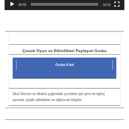
a
00:00
16:10
t
ı
c
ı
Çocuk Oyun ve Etkinlikleri Paylaşım Grubu
Gruba Katıl
Okul Öncesi ve İlkokul çağındaki çocuklar için yeni ve ilginç
oyunlar, çeşitli aktiviteler ve eğlenceli bilgiler.