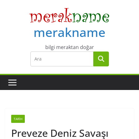
Skip
to
content
merakname
bilgi meraktan doğar
TARIH
Preveze Deniz Savaşı