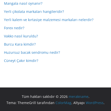
Mangala nasıl oynanır?
Yerli çikolata markaları hangileridir?
Yerli kalem ve kırtasiye malzemesi markaları nelerdir?
Forex nedir?
Vakko nasıl kuruldu?
Burcu Kara kimdir?
Huzursuz bacak sendromu nedir?
Cüneyt Çakır kimdir?
Tüm hakları saklıdır © 2026
merakname
.
Tema: ThemeGrill tarafından
ColorMag
. Altyapı
WordPress
.