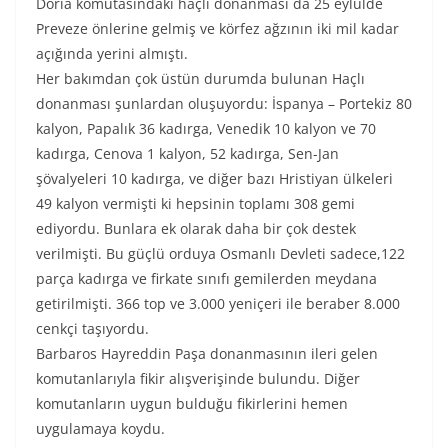
Doria komutasındaki haçlı donanması da 25 eylülde
Preveze önlerine gelmiş ve körfez ağzının iki mil kadar
açığında yerini almıştı.
Her bakımdan çok üstün durumda bulunan Haçlı
donanması şunlardan oluşuyordu: İspanya – Portekiz 80
kalyon, Papalık 36 kadırga, Venedik 10 kalyon ve 70
kadırga, Cenova 1 kalyon, 52 kadırga, Sen-Jan
şövalyeleri 10 kadırga, ve diğer bazı Hristiyan ülkeleri
49 kalyon vermişti ki hepsinin toplamı 308 gemi
ediyordu. Bunlara ek olarak daha bir çok destek
verilmişti. Bu güçlü orduya Osmanlı Devleti sadece,122
parça kadırga ve firkate sınıfı gemilerden meydana
getirilmişti. 366 top ve 3.000 yeniçeri ile beraber 8.000
cenkçi taşıyordu.
Barbaros Hayreddin Paşa donanmasının ileri gelen
komutanlarıyla fikir alışverişinde bulundu. Diğer
komutanların uygun bulduğu fikirlerini hemen
uygulamaya koydu.