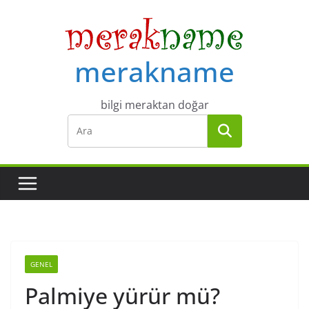
Skip
to
content
merakname
bilgi meraktan doğar
GENEL
Palmiye yürür mü?