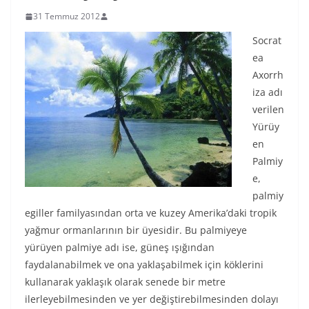
31 Temmuz 2012
Socrat
ea
Axorrh
iza adı
verilen
Yürüy
en
Palmiy
e,
palmiy
egiller familyasından orta ve kuzey Amerika’daki tropik
yağmur ormanlarının bir üyesidir. Bu palmiyeye
yürüyen palmiye adı ise, güneş ışığından
faydalanabilmek ve ona yaklaşabilmek için köklerini
kullanarak yaklaşık olarak senede bir metre
ilerleyebilmesinden ve yer değiştirebilmesinden dolayı