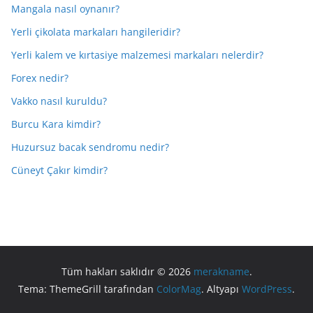
Mangala nasıl oynanır?
Yerli çikolata markaları hangileridir?
Yerli kalem ve kırtasiye malzemesi markaları nelerdir?
Forex nedir?
Vakko nasıl kuruldu?
Burcu Kara kimdir?
Huzursuz bacak sendromu nedir?
Cüneyt Çakır kimdir?
Tüm hakları saklıdır © 2026
merakname
.
Tema: ThemeGrill tarafından
ColorMag
. Altyapı
WordPress
.