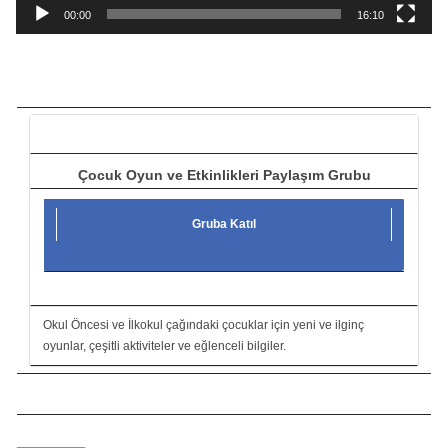
a
00:00
16:10
t
ı
c
ı
Çocuk Oyun ve Etkinlikleri Paylaşım Grubu
Gruba Katıl
Okul Öncesi ve İlkokul çağındaki çocuklar için yeni ve ilginç
oyunlar, çeşitli aktiviteler ve eğlenceli bilgiler.