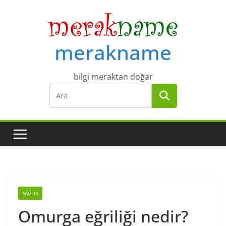
Skip
to
content
merakname
bilgi meraktan doğar
SAĞLIK
Omurga eğriliği nedir?