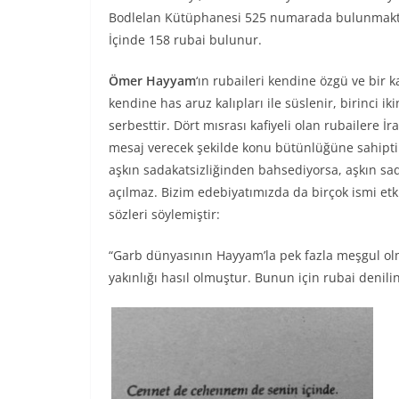
Bodlelan Kütüphanesi 525 numarada bulunmaktad
İçinde 158 rubai bulunur.
Ömer Hayyam
‘ın rubaileri kendine özgü ve bir 
kendine has aruz kalıpları ile süslenir, birinci ik
serbesttir. Dört mısrası kafiyeli olan rubailere İr
mesaj verecek şekilde konu bütünlüğüne sahiptir. 
aşkın sadakatsizliğinden bahsediyorsa, aşkın sada
açılmaz. Bizim edebiyatımızda da birçok ismi et
sözleri söylemiştir:
“Garb dünyasının Hayyam’la pek fazla meşgul ol
yakınlığı hasıl olmuştur. Bunun için rubai denili