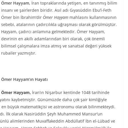
Ömer Hayyam
, İran topraklarında yetişen, en tanınmış bilim
insanı ve şairlerden biridir. Asıl adı Gıyasüddin Ebu’l-Feth
Ömer bin İbrahim’dir
Ömer Hayyam
mahlasını kullanmasının
sebebi, atalarının çadırcılıkla uğraşması olarak görülmüştür.
Hayyam, çadırcı anlamına gelmektedir. Ömer Hayyam,
devrinin en akıllı adamlarından biri olarak, çok önemli
bilimsel çalışmalara imza atmış ve sanatsal değeri yüksek
rubailer yazmıştır.
Ömer Hayyam’ın Hayatı
Ömer Hayyam,
İran’ın Nişarbur kentinde 1048 tarihinde
atını kaybetmiştir. Günümüzde daha çok şair kimliğiyle
n en büyük matematikçisi ve astronomu olarak bilinmekteydi.
dı. İlk olarak Nasirüddin Şeyh Muhammed Mansur’un
ünlü alimlerinden Muvaffakeddin Abdüllatif İbn el-Lübad ve