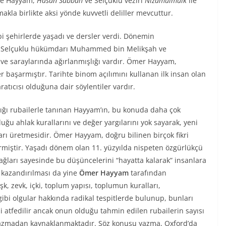
öre Hayyam,
Hasan Sabbah
ve Selçuklu veziri
Nizamülmülk
ile
la birlikte aksi yönde kuvvetli deliller mevcuttur.
bi şehirlerde yaşadı ve dersler verdi. Dönemin
am, Selçuklu hükümdarı Muhammed bin Melikşah ve
ve saraylarında ağırlanmışlığı vardır. Ömer Hayyam,
 başarmıştır. Tarihte binom açılımını kullanan ilk insan olan
tıcısı olduğuna dair söylentiler vardır.
dığı rubailerle tanınan Hayyam’ın, bu konuda daha çok
ğu ahlak kurallarını ve değer yargılarını yok sayarak, yeni
arı üretmesidir. Ömer Hayyam, doğru bilinen birçok fikri
tirmiştir. Yaşadı dönem olan 11. yüzyılda nispeten özgürlükçü
ağları sayesinde bu düşüncelerini “hayatta kalarak” insanlara
 kazandırılması da yine
Ömer Hayyam
tarafından
şk, zevk, içki, toplum yapısı, toplumun kuralları,
gibi olgular hakkında radikal tespitlerde bulunup, bunları
 atfedilir ancak onun olduğu tahmin edilen rubailerin sayısı
n yazmadan kaynaklanmaktadır. Söz konusu yazma, Oxford’da