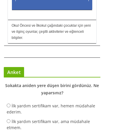
Okul Öncesi ve İlkokul çağındaki çocuklar için yeni
ve ilginç oyunlar, çeşitli aktiviteler ve eğlenceli
bilgiler.
Anket
Sokakta aniden yere düşen birini gördünüz. Ne
yaparsınız?
İlk yardım sertifikam var, hemen müdahale
ederim.
İlk yardım sertifikam var, ama müdahale
etmem.