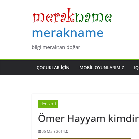
Skip
to
content
merakname
bilgi meraktan doğar
ÇOCUKLAR IÇIN
MOBIL OYUNLARIMIZ
IQ
BIYOGRAFI
Ömer Hayyam kimdir
06 Mart 2014