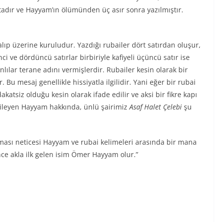
ır ve Hayyam’ın ölümünden üç asır sonra yazılmıştır.
kalıp üzerine kuruludur. Yazdığı rubailer dört satırdan oluşur,
inci ve dördüncü satırlar birbiriyle kafiyeli üçüncü satır ise
anlılar terane adını vermişlerdir. Rubailer kesin olarak bir
Bu mesaj genellikle hissiyatla ilgilidir. Yani eğer bir rubai
katsiz olduğu kesin olarak ifade edilir ve aksi bir fikre kapı
kileyen Hayyam hakkında, ünlü şairimiz
Asaf Halet Çelebi
şu
ması neticesi Hayyam ve rubai kelimeleri arasında bir mana
nce akla ilk gelen isim Ömer Hayyam olur.”