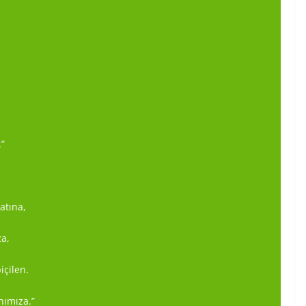
.”
atına,
za,
içilen.
hımıza.”