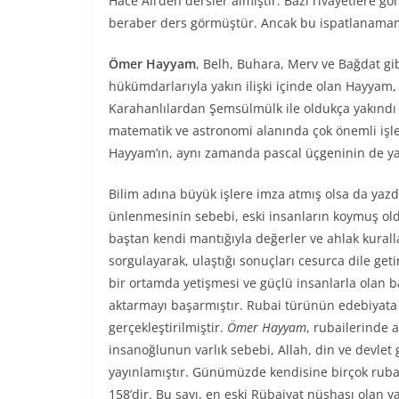
Hace Ali’den dersler almıştır. Bazı rivayetlere g
beraber ders görmüştür. Ancak bu ispatlanamamak
Ömer Hayyam
, Belh, Buhara, Merv ve Bağdat gi
hükümdarlarıyla yakın ilişki içinde olan Hayy
Karahanlılardan Şemsülmülk ile oldukça yakındı 
matematik ve astronomi alanında çok önemli işler
Hayyam’ın, aynı zamanda pascal üçgeninin de yara
Bilim adına büyük işlere imza atmış olsa da yaz
ünlenmesinin sebebi, eski insanların koymuş oldu
baştan kendi mantığıyla değerler ve ahlak kurall
sorgulayarak, ulaştığı sonuçları cesurca dile ge
bir ortamda yetişmesi ve güçlü insanlarla olan b
aktarmayı başarmıştır. Rubai türünün edebiyata
gerçekleştirilmiştir.
Ömer Hayyam
, rubailerinde a
insanoğlunun varlık sebebi, Allah, din ve devlet 
yayınlamıştır. Günümüzde kendisine birçok rubai
158’dir. Bu sayı, en eski Rübaiyat nüshası ola