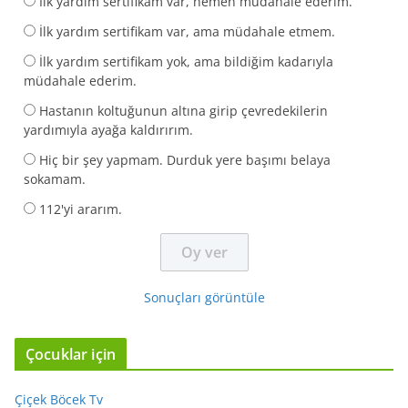
İlk yardım sertifikam var, hemen müdahale ederim.
İlk yardım sertifikam var, ama müdahale etmem.
İlk yardım sertifikam yok, ama bildiğim kadarıyla
müdahale ederim.
Hastanın koltuğunun altına girip çevredekilerin
yardımıyla ayağa kaldırırım.
Hiç bir şey yapmam. Durduk yere başımı belaya
sokamam.
112'yi ararım.
Sonuçları görüntüle
Çocuklar için
Çiçek Böcek Tv