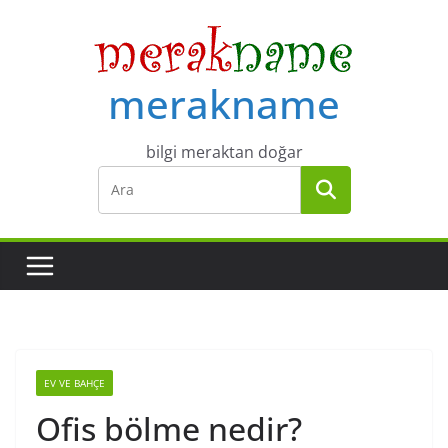
Skip
to
content
merakname
bilgi meraktan doğar
EV VE BAHÇE
Ofis bölme nedir?