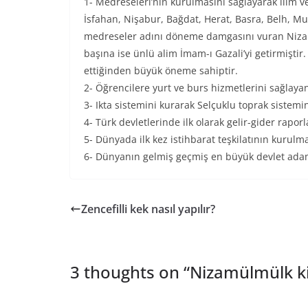
1- Medreseleri’nin kurulmasını sağlayarak ilim ve
İsfahan, Nişabur, Bağdat, Herat, Basra, Belh, 
medreseler adını döneme damgasını vuran Nizam
başına ise ünlü alim İmam-ı Gazali’yi getirmiştir.
ettiğinden büyük öneme sahiptir.
2- Öğrencilere yurt ve burs hizmetlerini sağlayan
3- Ikta sistemini kurarak Selçuklu toprak sistemin
4- Türk devletlerinde ilk olarak gelir-gider rapo
5- Dünyada ilk kez istihbarat teşkilatının kurulma
6- Dünyanın gelmiş geçmiş en büyük devlet adaml
Zencefilli kek nasıl yapılır?
3 thoughts on “
Nizamülmülk k