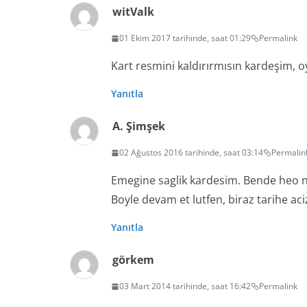
witValk
01 Ekim 2017 tarihinde, saat 01:29
Permalink
Kart resmini kaldırırmısın kardeşim, o
Yanıtla
A. Şimşek
02 Ağustos 2016 tarihinde, saat 03:14
Permalin
Emegine saglik kardesim. Bende heo n
Boyle devam et lutfen, biraz tarihe ac
Yanıtla
görkem
03 Mart 2014 tarihinde, saat 16:42
Permalink