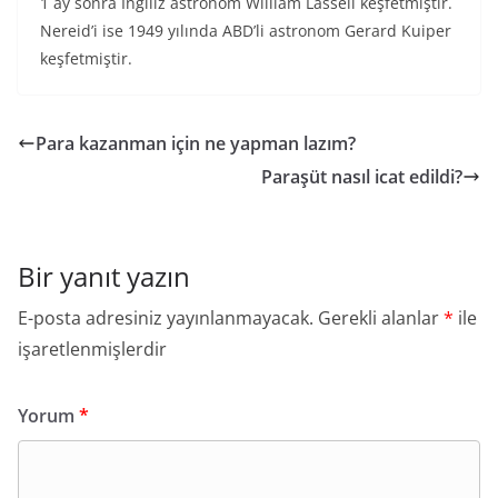
1 ay sonra İngiliz astronom William Lassell keşfetmiştir.
Nereid’i ise 1949 yılında ABD’li astronom Gerard Kuiper
keşfetmiştir.
Para kazanman için ne yapman lazım?
Paraşüt nasıl icat edildi?
Bir yanıt yazın
E-posta adresiniz yayınlanmayacak.
Gerekli alanlar
*
ile
işaretlenmişlerdir
Yorum
*