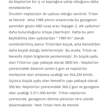
da Neptün’ün bir iç ısı kaynağına sahip olduğunu iddia
etmektedirler.
Önceleri neptün2ün iki uydusu olduğu sanılırdı: Triton
ve Nereid . Ama 1989 yılının ortalarında bu gezegenin
yanından geçen ABD uzay aracı Voyager 2, altı uydunun
daha bulunduğunu ortaya çıkarmıştır. Hatta bu yeni
keşfedilmiş olan uydulardan “ 1989 N1” olarak
isimlendirilmiş olanın Triton’dan küçük, ama Nereid’den
daha büyük olduğu belirlenmiştir. Bu arada, Triton ve
Nereid’e ilişkin bilgilerde yenilenmiştir. En büyük uydu
olan Triton’un çapı yaklaşık olarak 3800 km , Neptün’ün
çevresindeki dolanım süresi 6 gün ve neptün’ün
merkezine olan ortalama uzaklığı ise 354,290 km’dir.
Üçüncü büyük uydu olan Neredi’in çapı yaklaşık olarak
300 km, Neptün’ün çevresindeki 360,2 gün ve gezegene
olan uzaklığı 5.511.000 km’dir. Triton neptün’ün
çevresinde, gezegenini dönme yönünün tersi yönde
dolanmaktadır. Hem Triton hem de Nereid