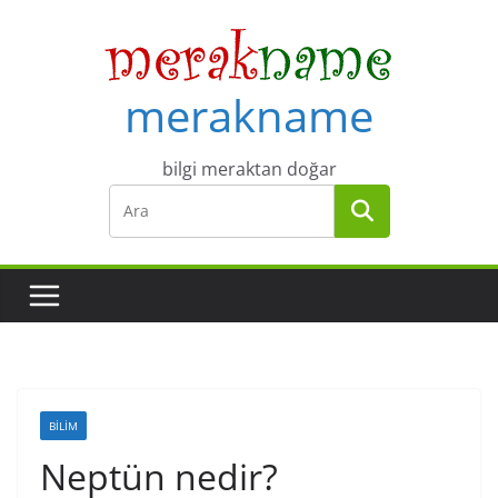
Skip
to
content
merakname
bilgi meraktan doğar
BILIM
Neptün nedir?