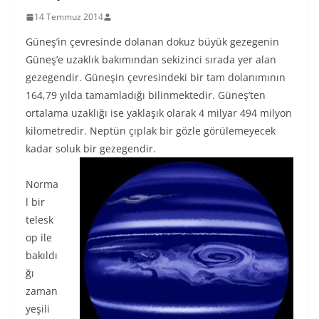
14 Temmuz 2014
Güneş’in çevresinde dolanan dokuz büyük gezegenin
Güneş’e uzaklık bakımından sekizinci sırada yer alan
gezegendir. Güneşin çevresindeki bir tam dolanımının
164,79 yılda tamamladığı bilinmektedir. Güneş’ten
ortalama uzaklığı ise yaklaşık olarak 4 milyar 494 milyon
kilometredir. Neptün çıplak bir gözle görülemeyecek
kadar soluk bir gezegendir.
Norma
l bir
telesk
op ile
bakıldı
ğı
zaman
yeşili