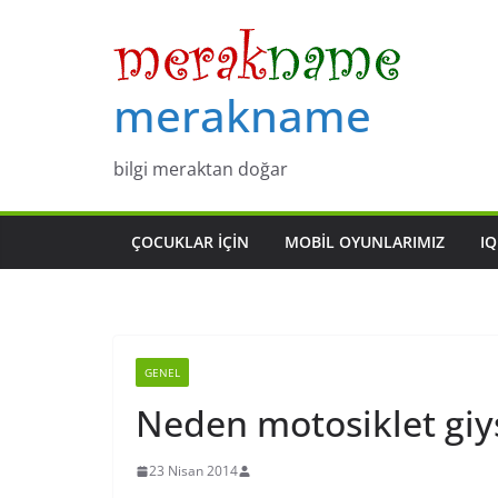
Skip
to
content
merakname
bilgi meraktan doğar
ÇOCUKLAR IÇIN
MOBIL OYUNLARIMIZ
IQ
GENEL
Neden motosiklet giys
23 Nisan 2014