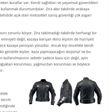
reken kurallar var. Kendi sağlıkları ve yaşamsal güvenlikleri
ni kullanmak durumundalar. Zira aksi takdirde arabaya
ehdide açık olan motosiklet sürüş güvenliği çok asgari
ını zorunlu kılıyor. Zira takılmadığı takdirde herhangi bir
niyeti değil, kazaya karışan ikinci kişinin de hürriyeti
ece kazaya yansıyan yönüdür. Ancak kişi öncelikle kendi
ünkü genelde kişiler, kaza yapmayacağını düşünür ve bu
n kullanılmasının sebebi sadece kaza için değil, aynı
soğuktan korunması, yağmurdan korunması ve böylece
ir.
enelde
 tercih
endiğinde