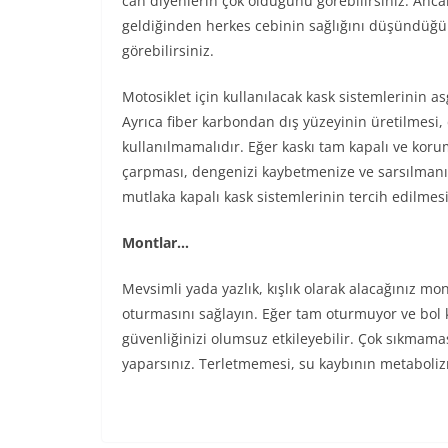
can diyenlerin çok olduğunu görebilirsiniz. Ancak
geldiğinden herkes cebinin sağlığını düşündüğ
görebilirsiniz.
Motosiklet için kullanılacak kask sistemlerinin as
Ayrıca fiber karbondan dış yüzeyinin üretilmesi, 
kullanılmamalıdır. Eğer kaskı tam kapalı ve koru
çarpması, dengenizi kaybetmenize ve sarsılmanıza
mutlaka kapalı kask sistemlerinin tercih edilmes
Montlar…
Mevsimli yada yazlık, kışlık olarak alacağınız mo
oturmasını sağlayın. Eğer tam oturmuyor ve bol 
güvenliğinizi olumsuz etkileyebilir. Çok sıkmama
yaparsınız. Terletmemesi, su kaybının metaboliz