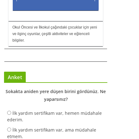
Okul Öncesi ve İlkokul çağındaki çocuklar için yeni
ve ilginç oyunlar, çeşitli aktiviteler ve eğlenceli
bilgiler.
Anket
Sokakta aniden yere düşen birini gördünüz. Ne
yaparsınız?
İlk yardım sertifikam var, hemen müdahale
ederim.
İlk yardım sertifikam var, ama müdahale
etmem.