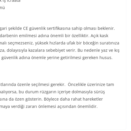
 iş icraata
ünü
gari şekilde CE güvenlik sertifikasına sahip olması beklenir.
darbenin emilmesi adına önemli bir özelliktir. Açık kask
malı seçmezseniz, yüksek hızlarda ufak bir böceğin suratınıza
, dolayısıyla kazalara sebebiyet verir. Bu nedenle yaz ve kış
i güvenlik adına önemle yerine getirilmesi gereken husus.
ntlarında özenle seçilmesi gerekir. Öncelikle üzerinize tam
kalıyorsa, bu durum rüzgarın içeriye dolmasıyla sürüş
sına da özen gösterin. Böylece daha rahat hareketler
maya verdiği zararı önlemesi açısından önemlidir.