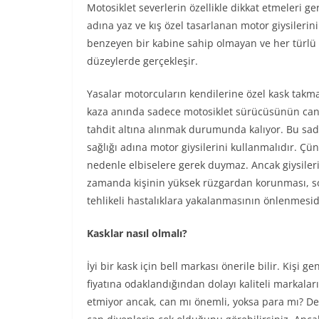
Motosiklet severlerin özellikle dikkat etmeleri ge
adına yaz ve kış özel tasarlanan motor giysileri
benzeyen bir kabine sahip olmayan ve her türlü t
düzeylerde gerçekleşir.
Yasalar motorcuların kendilerine özel kask takmas
kaza anında sadece motosiklet sürücüsünün can em
tahdit altına alınmak durumunda kalıyor. Bu sad
sağlığı adına motor giysilerini kullanmalıdır. Ç
nedenle elbiselere gerek duymaz. Ancak giysileri
zamanda kişinin yüksek rüzgardan korunması, 
tehlikeli
hastalıklara yakalanmasının önlenmesid
Kasklar nasıl olmalı?
İyi bir kask için bell markası önerile bilir. Kişi g
fiyatına odaklandığından dolayı kaliteli markaları
etmiyor ancak, can mı önemli, yoksa para mı? D