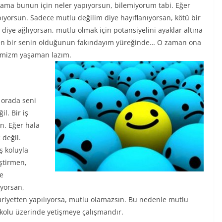
 ama bunun için neler yapıyorsun, bilemiyorum tabi. Eğer
ıyorsun. Sadece mutlu değilim diye hayıflanıyorsan, kötü bir
iye ağlıyorsan, mutlu olmak için potansiyelini ayaklar altına
eyen bir senin olduğunun fakındayım yüreğinde… O zaman ona
namizm yaşaman lazım.
 orada seni
l. Bir iş
n. Eğer hala
 değil.
ş koluyla
iştirmen,
de
ıyorsan,
iyetten yapılıyorsa, mutlu olamazsın. Bu nedenle mutlu
iş kolu üzerinde yetişmeye çalışmandır.