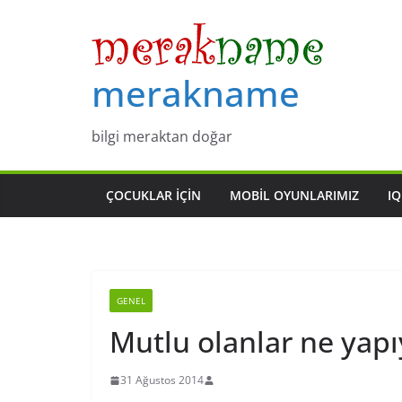
Skip
to
content
merakname
bilgi meraktan doğar
ÇOCUKLAR IÇIN
MOBIL OYUNLARIMIZ
IQ
GENEL
Mutlu olanlar ne yapı
31 Ağustos 2014