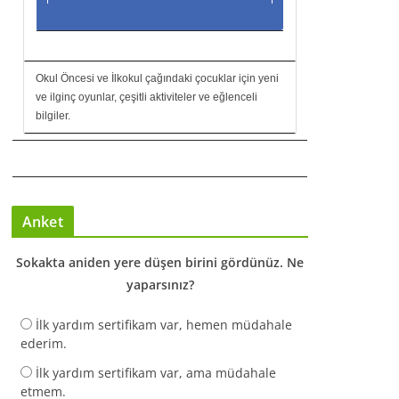
Okul Öncesi ve İlkokul çağındaki çocuklar için yeni
ve ilginç oyunlar, çeşitli aktiviteler ve eğlenceli
bilgiler.
Anket
Sokakta aniden yere düşen birini gördünüz. Ne
yaparsınız?
İlk yardım sertifikam var, hemen müdahale
ederim.
İlk yardım sertifikam var, ama müdahale
etmem.