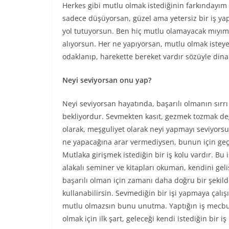
Herkes gibi mutlu olmak istediğinin farkındayım
sadece düşüyorsan, güzel ama yetersiz bir iş yap
yol tutuyorsun. Ben hiç mutlu olamayacak mıyım d
alıyorsun. Her ne yapıyorsan, mutlu olmak ist
odaklanıp, harekette bereket vardır sözüyle di
Neyi seviyorsan onu yap?
Neyi seviyorsan hayatında, başarılı olmanın sırrı
bekliyordur. Sevmekten kasıt, gezmek tozmak deği
olarak, meşguliyet olarak neyi yapmayı seviyorsu
ne yapacağına arar vermediysen, bunun için geç
Mutlaka girişmek istediğin bir iş kolu vardır. Bu i
alakalı seminer ve kitapları okuman, kendini gel
başarılı olman için zamanı daha doğru bir şekil
kullanabilirsin. Sevmediğin bir işi yapmaya çalış
mutlu olmazsın bunu unutma. Yaptığın iş mecbur
olmak için ilk şart, geleceği kendi istediğin bir 