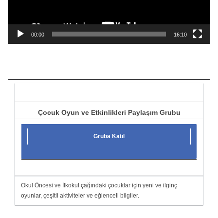
y
n
a
00:00
16:10
t
ı
c
ı
Çocuk Oyun ve Etkinlikleri Paylaşım Grubu
Gruba Katıl
Okul Öncesi ve İlkokul çağındaki çocuklar için yeni ve ilginç
oyunlar, çeşitli aktiviteler ve eğlenceli bilgiler.