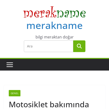
Skip
to
content
merakname
bilgi meraktan doğar
GENEL
Motosiklet bakımında