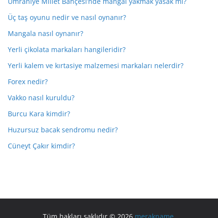
Ümraniye Millet Bahçesi’nde mangal yakmak yasak mı?
Üç taş oyunu nedir ve nasıl oynanır?
Mangala nasıl oynanır?
Yerli çikolata markaları hangileridir?
Yerli kalem ve kırtasiye malzemesi markaları nelerdir?
Forex nedir?
Vakko nasıl kuruldu?
Burcu Kara kimdir?
Huzursuz bacak sendromu nedir?
Cüneyt Çakır kimdir?
Tüm hakları saklıdır © 2026
merakname
.