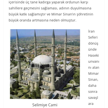
içerisinde üç tane kadırga yaparak ordunun karşı
sahillere geçmesini sağlaması, adının duyulmasına
büyük katkı sağlamıştır ve Mimar Sinan’ın şöhretinin
büyük oranda artmasına neden olmuştur.
İran
Seferi
dönüş
ünde
Haseki
unvanı
nı alan
Mimar
Sinan,
daha
sonra
savaşl
ara
Selimiye Cami