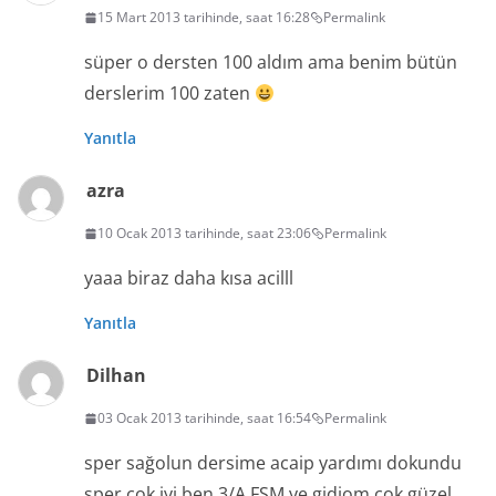
15 Mart 2013 tarihinde, saat 16:28
Permalink
süper o dersten 100 aldım ama benim bütün
derslerim 100 zaten
Yanıtla
azra
10 Ocak 2013 tarihinde, saat 23:06
Permalink
yaaa biraz daha kısa acilll
Yanıtla
Dilhan
03 Ocak 2013 tarihinde, saat 16:54
Permalink
sper sağolun dersime acaip yardımı dokundu
sper çok iyi ben 3/A FSM ye gidiom çok güzel