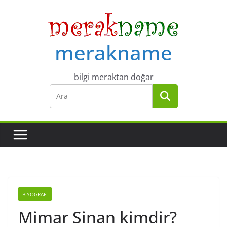
Skip
to
content
merakname
bilgi meraktan doğar
BIYOGRAFI
Mimar Sinan kimdir?