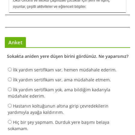
Okul Öncesi ve İlkokul çağındaki çocuklar için yeni ve ilginç
oyunlar, çeşitli aktiviteler ve eğlenceli bilgiler.
Anket
Sokakta aniden yere düşen birini gördünüz. Ne yaparsınız?
İlk yardım sertifikam var, hemen müdahale ederim.
İlk yardım sertifikam var, ama müdahale etmem.
İlk yardım sertifikam yok, ama bildiğim kadarıyla
müdahale ederim.
Hastanın koltuğunun altına girip çevredekilerin
yardımıyla ayağa kaldırırım.
Hiç bir şey yapmam. Durduk yere başımı belaya
sokamam.