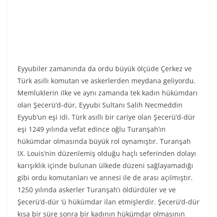
Eyyubiler zamanında da ordu büyük ölçüde Çerkez ve
Türk asıllı komutan ve askerlerden meydana geliyordu.
Memluklerin ilke ve aynı zamanda tek kadın hükümdarı
olan Şecerü’d-dür, Eyyubi Sultanı Salih Necmeddin
Eyyub’un eşi idi. Türk asıllı bir cariye olan Şecerü’d-dür
eşi 1249 yılında vefat edince oğlu Turanşah’ın
hükümdar olmasında büyük rol oynamıştır. Turanşah
IX. Louis’nin düzenlemiş olduğu haçlı seferinden dolayı
karışıklık içinde bulunan ülkede düzeni sağlayamadığı
gibi ordu komutanları ve annesi ile de arası açılmıştır.
1250 yılında askerler Turanşah’ı öldürdüler ve ve
Şecerü’d-dür ‘ü hükümdar ilan etmişlerdir. Şecerü’d-dür
kısa bir süre sonra bir kadının hükümdar olmasının