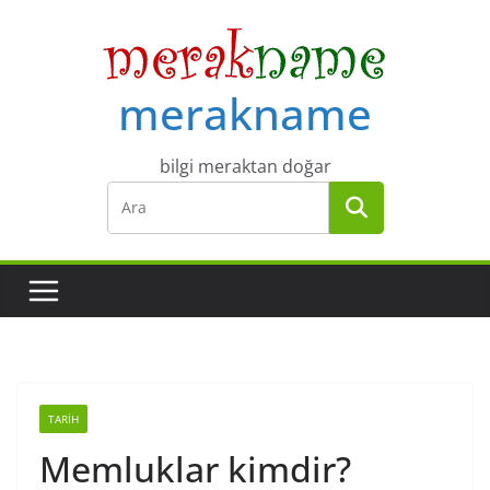
Skip
to
content
merakname
bilgi meraktan doğar
TARIH
Memluklar kimdir?