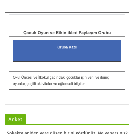
c
ı
Çocuk Oyun ve Etkinlikleri Paylaşım Grubu
Gruba Katıl
Okul Öncesi ve İlkokul çağındaki çocuklar için yeni ve ilginç
oyunlar, çeşitli aktiviteler ve eğlenceli bilgiler.
Anket
Sokakta aniden yere düşen birini gördünüz. Ne yaparsınız?