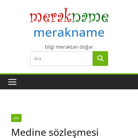
Skip
to
content
merakname
bilgi meraktan doğar
DIN
Medine sözleşmesi