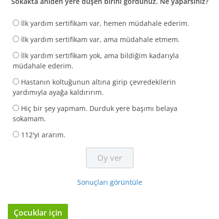
Sokakta aniden yere düşen birini gördünüz. Ne yaparsınız?
İlk yardım sertifikam var, hemen müdahale ederim.
İlk yardım sertifikam var, ama müdahale etmem.
İlk yardım sertifikam yok, ama bildiğim kadarıyla
müdahale ederim.
Hastanın koltuğunun altına girip çevredekilerin
yardımıyla ayağa kaldırırım.
Hiç bir şey yapmam. Durduk yere başımı belaya
sokamam.
112'yi ararım.
Sonuçları görüntüle
Çocuklar için