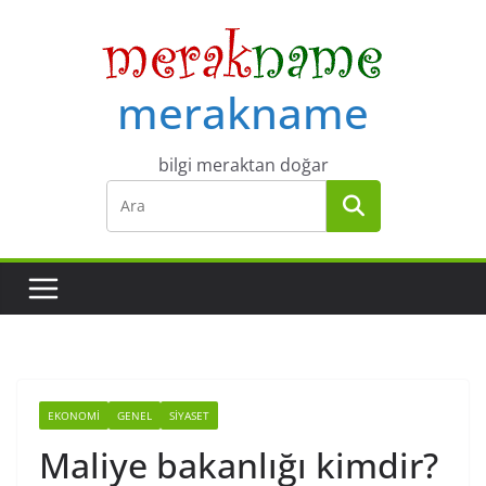
Skip
to
content
merakname
bilgi meraktan doğar
EKONOMI
GENEL
SIYASET
Maliye bakanlığı kimdir?