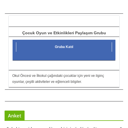
ı
c
ı
Çocuk Oyun ve Etkinlikleri Paylaşım Grubu
Gruba Katıl
Okul Öncesi ve İlkokul çağındaki çocuklar için yeni ve ilginç
oyunlar, çeşitli aktiviteler ve eğlenceli bilgiler.
Anket