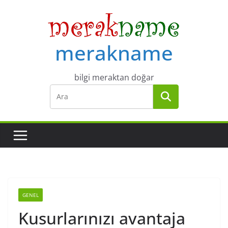
Skip
to
content
merakname
bilgi meraktan doğar
GENEL
Kusurlarınızı avantaja