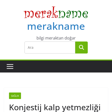
Skip
to
content
merakname
bilgi meraktan doğar
SAĞLIK
Konjestij kalp yetmezliği