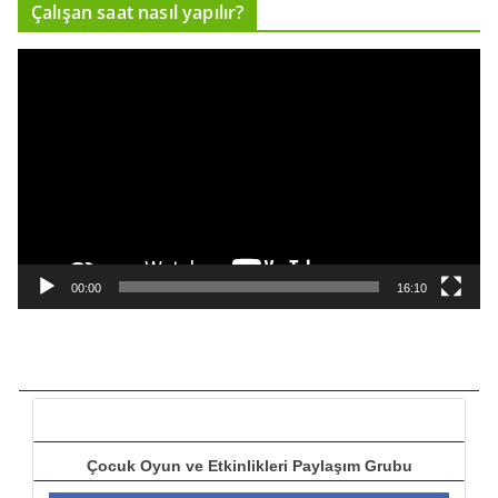
Çalışan saat nasıl yapılır?
c
ı
V
i
d
e
o
o
y
n
a
00:00
16:10
t
ı
c
ı
Çocuk Oyun ve Etkinlikleri Paylaşım Grubu