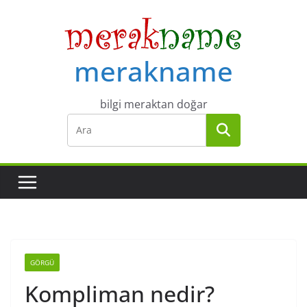
Skip
to
content
merakname
bilgi meraktan doğar
GÖRGÜ
Kompliman nedir?