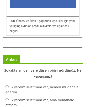
Okul Öncesi ve İlkokul çağındaki çocuklar için yeni
ve ilginç oyunlar, çeşitli aktiviteler ve eğlenceli
bilgiler.
Anket
Sokakta aniden yere düşen birini gördünüz. Ne
yaparsınız?
İlk yardım sertifikam var, hemen müdahale
ederim.
İlk yardım sertifikam var, ama müdahale
etmem.