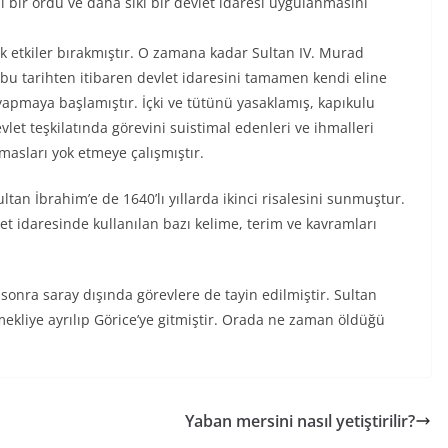
li bir ordu ve daha sıkı bir devlet idaresi uygulanmasını
k etkiler bırakmıştır. O zamana kadar Sultan IV. Murad
 bu tarihten itibaren devlet idaresini tamamen kendi eline
 yapmaya başlamıştır. İçki ve tütünü yasaklamış, kapıkulu
vlet teşkilatında görevini suistimal edenleri ve ihmalleri
imasları yok etmeye çalışmıştır.
tan İbrahim’e de 1640’lı yıllarda ikinci risalesini sunmuştur.
let idaresinde kullanılan bazı kelime, terim ve kavramları
 sonra saray dışında görevlere de tayin edilmiştir. Sultan
kliye ayrılıp Görice’ye gitmiştir. Orada ne zaman öldüğü
Yaban mersini nasıl yetiştirilir?