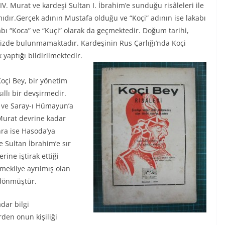
IV. Murat ve kardeşi Sultan I. İbrahim’e sunduğu risâleleri ile
mıdır.Gerçek adının Mustafa olduğu ve “Koçi” adının ise lakabı
abı “Koca” ve “Kuçi” olarak da geçmektedir. Doğum tarihi,
imizde bulunmamaktadır. Kardeşinin Rus Çarlığı’nda Koçi
yaptığı bildirilmektedir.
oçi Bey, bir yönetim
ıllı bir devşirmedir.
ş ve Saray-ı Hümayun’a
 Murat devrine kadar
ra ise Hasoda’ya
 Sultan İbrahim’e sır
ine iştirak ettiği
mekliye ayrılmış olan
 dönmüştür.
adar bilgi
den onun kişiliği