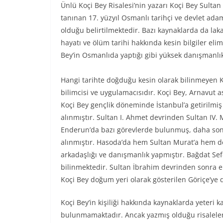
Ünlü Koçi Bey Risalesi’nin yazarı Koçi Bey Sultan 
tanınan 17. yüzyıl Osmanlı tarihçi ve devlet ada
olduğu belirtilmektedir. Bazı kaynaklarda da lak
hayatı ve ölüm tarihi hakkında kesin bilgiler el
Bey’in Osmanlıda yaptığı gibi yüksek danışmanlık 
Hangi tarihte doğduğu kesin olarak bilinmeyen K
bilimcisi ve uygulamacısıdır. Koçi Bey, Arnavut as
Koçi Bey gençlik döneminde İstanbul’a getirilmi
alınmıştır. Sultan I. Ahmet devrinden Sultan IV.
Enderun’da bazı görevlerde bulunmuş, daha son
alınmıştır. Hasoda’da hem Sultan Murat’a hem de
arkadaşlığı ve danışmanlık yapmıştır. Bağdat Sefer
bilinmektedir. Sultan İbrahim devrinden sonra e
Koçi Bey doğum yeri olarak gösterilen Göriçe’ye
Koçi Bey’in kişiliği hakkında kaynaklarda yeteri k
bulunmamaktadır. Ancak yazmış olduğu risaleler