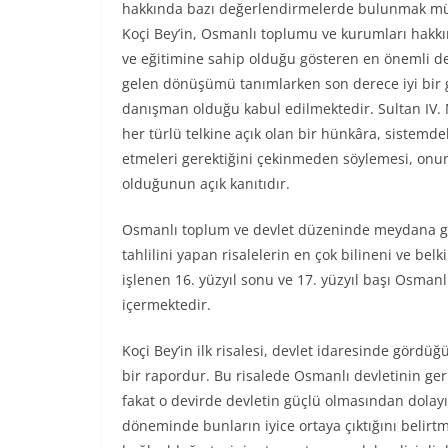
hakkında bazı değerlendirmelerde bulunmak mü
Koçi Bey’in, Osmanlı toplumu ve kurumları hakkın
ve eğitimine sahip olduğu gösteren en önemli de
gelen dönüşümü tanımlarken son derece iyi bir gö
danışman olduğu kabul edilmektedir. Sultan IV. 
her türlü telkine açık olan bir hünkâra, sistemdek
etmeleri gerektiğini çekinmeden söylemesi, onun
olduğunun açık kanıtıdır.
Osmanlı toplum ve devlet düzeninde meydana gelen
tahlilini yapan risalelerin en çok bilineni ve bel
işlenen 16. yüzyıl sonu ve 17. yüzyıl başı Osma
içermektedir.
Koçi Bey’in ilk risalesi, devlet idaresinde görd
bir rapordur. Bu risalede Osmanlı devletinin g
fakat o devirde devletin güçlü olmasından dolayı b
döneminde bunların iyice ortaya çıktığını belirtm