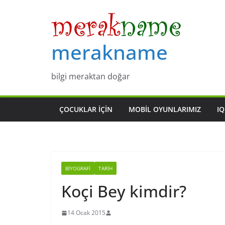
Skip
to
content
merakname
bilgi meraktan doğar
ÇOCUKLAR IÇIN
MOBIL OYUNLARIMIZ
IQ
BIYOGRAFI
TARIH
Koçi Bey kimdir?
14 Ocak 2015