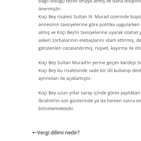
bağlı olduğu tezini ortaya atmış ve daha disiplin
önermiştir.
Koçi Bey risalesi Sultan IV. Murad üzerinde büyü
annesinin tavsiyelerine göre politika uygularken
almış ve Koçi Bey’in tavsiyelerine uyarak ıslahat
askeri zorbalarının elebaşlarını idam ettirmiş, de
görülenleri cezalandırmış, rüşvet, kayırma ile ilt
Koçi Bey Sultan Murad’in yerine geçen kardeşi Sul
Koçi Bey bu risalesinde sade bir dil kullanıp dev
ayrıntıları ile açıklamıştır.
Koçi Bey uzun yıllar saray içinde görev yaptıktan
İbrahim’in son günlerinde ya da hemen sonra eme
bilinmemektedir.
Vergi dilimi nedir?