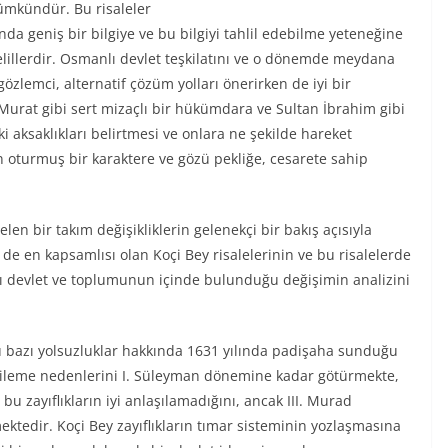
mkündür. Bu risaleler
da geniş bir bilgiye ve bu bilgiyi tahlil edebilme yeteneğine
lillerdir. Osmanlı devlet teşkilatını ve o dönemde meydana
zlemci, alternatif çözüm yolları önerirken de iyi bir
Murat gibi sert mizaçlı bir hükümdara ve Sultan İbrahim gibi
i aksaklıkları belirtmesi ve onlara ne şekilde hareket
 oturmuş bir karaktere ve gözü pekliğe, cesarete sahip
 bir takım değişikliklerin gelenekçi bir bakış açısıyla
ki de en kapsamlısı olan Koçi Bey risalelerinin ve bu risalelerde
nlı devlet ve toplumunun içinde bulunduğu değişimin analizini
üğü bazı yolsuzluklar hakkında 1631 yılında padişaha sunduğu
erileme nedenlerini I. Süleyman dönemine kadar götürmekte,
u zayıflıkların iyi anlaşılamadığını, ancak III. Murad
ektedir. Koçi Bey zayıflıkların tımar sisteminin yozlaşmasına