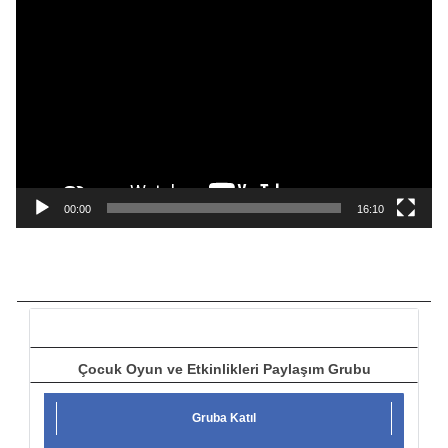
V
i
d
e
o
o
y
n
a
00:00
16:10
t
ı
c
ı
Çocuk Oyun ve Etkinlikleri Paylaşım Grubu
Gruba Katıl