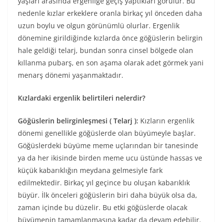
yaşları arasında ergenliğe geçiş yaptıkları görülür. Bu
nedenle kızlar erkeklere oranla birkaç yıl önceden daha
uzun boylu ve olgun görünümlü olurlar. Ergenlik
dönemine girildiğinde kızlarda önce göğüslerin belirgin
hale geldiği telarj, bundan sonra cinsel bölgede olan
kıllanma pubarş, en son aşama olarak adet görmek yani
menarş dönemi yaşanmaktadır.
Kızlardaki ergenlik belirtileri nelerdir?
Göğüslerin belirginleşmesi ( Telarj ):
Kızların ergenlik
dönemi genellikle göğüslerde olan büyümeyle başlar.
Göğüslerdeki büyüme meme uçlarından bir tanesinde
ya da her ikisinde birden meme ucu üstünde hassas ve
küçük kabarıklığın meydana gelmesiyle fark
edilmektedir. Birkaç yıl geçince bu oluşan kabarıklık
büyür. İlk önceleri göğüslerin biri daha büyük olsa da,
zaman içinde bu düzelir. Bu etki göğüslerde olacak
büyümenin tamamlanmasına kadar da devam edebilir.