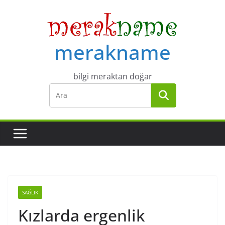
Skip
to
content
merakname
bilgi meraktan doğar
SAĞLIK
Kızlarda ergenlik