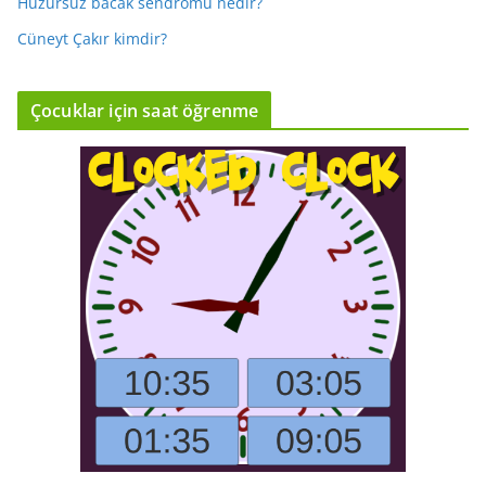
Huzursuz bacak sendromu nedir?
Cüneyt Çakır kimdir?
Çocuklar için saat öğrenme