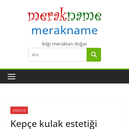
Skip
to
content
merakname
bilgi meraktan doğar
GÜZELLIK
Kepçe kulak estetiği