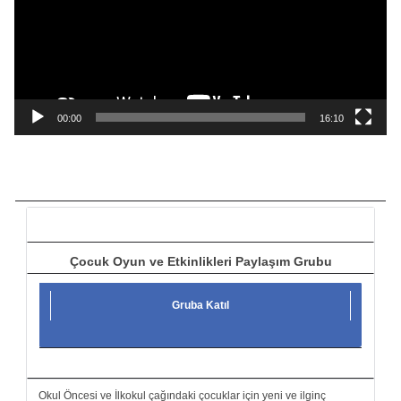
e
o
o
y
n
a
00:00
16:10
t
ı
c
ı
Çocuk Oyun ve Etkinlikleri Paylaşım Grubu
Gruba Katıl
Okul Öncesi ve İlkokul çağındaki çocuklar için yeni ve ilginç