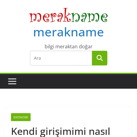
Skip
to
content
merakname
bilgi meraktan doğar
EKONOMI
Kendi girişimimi nasıl