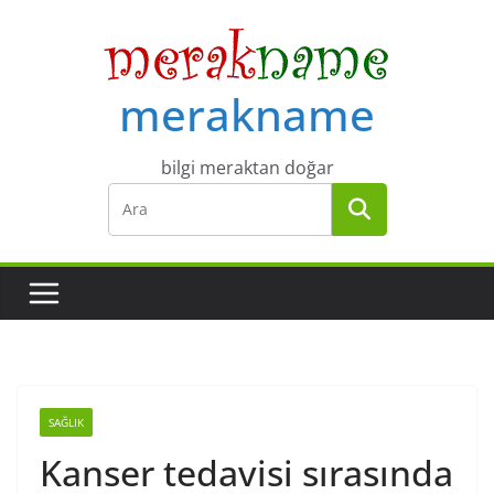
Skip
to
content
merakname
bilgi meraktan doğar
SAĞLIK
Kanser tedavisi sırasında