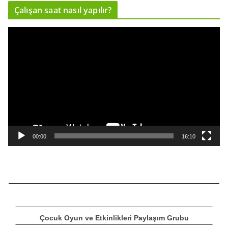
Çalışan saat nasıl yapılır?
c
ı
V
i
d
e
o
o
y
n
a
00:00
16:10
t
ı
c
ı
Çocuk Oyun ve Etkinlikleri Paylaşım Grubu