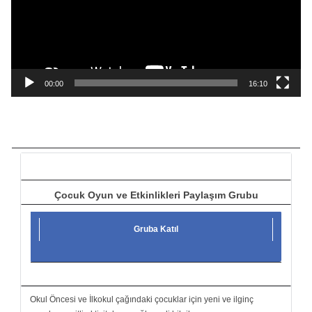
o
o
y
n
a
00:00
16:10
t
ı
c
ı
Çocuk Oyun ve Etkinlikleri Paylaşım Grubu
Gruba Katıl
Okul Öncesi ve İlkokul çağındaki çocuklar için yeni ve ilginç