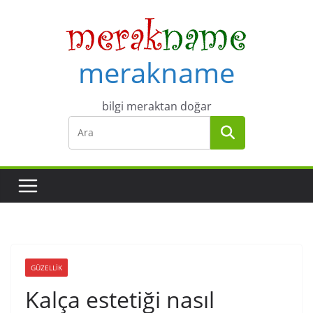
Skip
to
content
merakname
bilgi meraktan doğar
GÜZELLIK
Kalça estetiği nasıl