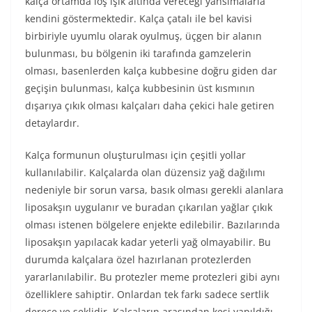
kalça ortamda loş ışık altında vereceği yansımalarla
kendini göstermektedir. Kalça çatalı ile bel kavisi
birbiriyle uyumlu olarak oyulmuş, üçgen bir alanın
bulunması, bu bölgenin iki tarafında gamzelerin
olması, basenlerden kalça kubbesine doğru giden dar
geçişin bulunması, kalça kubbesinin üst kısmının
dışarıya çıkık olması kalçaları daha çekici hale getiren
detaylardır.
Kalça formunun oluşturulması için çeşitli yollar
kullanılabilir. Kalçalarda olan düzensiz yağ dağılımı
nedeniyle bir sorun varsa, basık olması gerekli alanlara
liposakşın uygulanır ve buradan çıkarılan yağlar çıkık
olması istenen bölgelere enjekte edilebilir. Bazılarında
liposakşın yapılacak kadar yeterli yağ olmayabilir. Bu
durumda kalçalara özel hazırlanan protezlerden
yararlanılabilir. Bu protezler meme protezleri gibi aynı
özelliklere sahiptir. Onlardan tek farkı sadece sertlik
derece ve şeklidir. Kalçaların arasından kesi yapıldığı