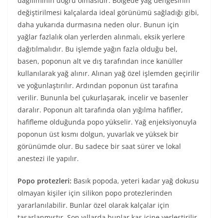
dağılımının doğru olmasıdır. Bölgede yağ dengesinin
değiştirilmesi kalçalarda ideal görünümü sağladığı gibi,
daha yukarıda durmasına neden olur. Bunun için
yağlar fazlalık olan yerlerden alınmalı, eksik yerlere
dağıtılmalıdır. Bu işlemde yağın fazla olduğu bel,
basen, poponun alt ve dış tarafından ince kanüller
kullanılarak yağ alınır. Alınan yağ özel işlemden geçirilir
ve yoğunlaştırılır. Ardından poponun üst tarafına
verilir. Bununla bel çukurlaşarak, incelir ve basenler
daralır. Poponun alt tarafında olan yığılma hafifler,
hafifleme olduğunda popo yükselir. Yağ enjeksiyonuyla
poponun üst kısmı dolgun, yuvarlak ve yüksek bir
görünümde olur. Bu sadece bir saat sürer ve lokal
anestezi ile yapılır.
Popo protezleri:
Basık popoda, yeteri kadar yağ dokusu
olmayan kişiler için silikon popo protezlerinden
yararlanılabilir. Bunlar özel olarak kalçalar için
tasarlanmıştır. Son yıllarda bunlar kas içine yerleştirilir.