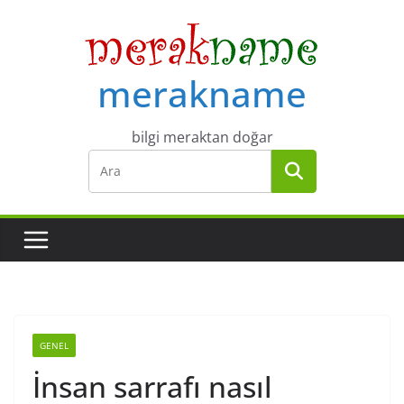
Skip
to
content
merakname
bilgi meraktan doğar
GENEL
İnsan sarrafı nasıl