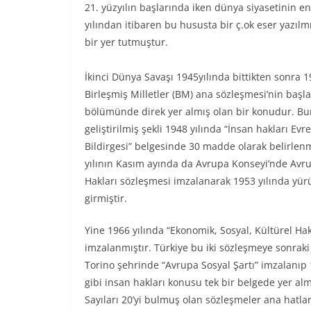
21. yüzyılın başlarında iken dünya siyasetinin e
yılından itibaren bu hususta bir ç.ok eser yazıl
bir yer tutmuştur.
İkinci Dünya Savaşı 1945yılında bittikten sonra 1
Birleşmiş Milletler (BM) ana sözleşmesi’nin başl
bölümünde direk yer almış olan bir konudur. B
geliştirilmiş şekli 1948 yılında “İnsan hakları Evr
Bildirgesi” belgesinde 30 madde olarak belirlenm
yılının Kasım ayında da Avrupa Konseyi’nde Avr
Hakları sözleşmesi imzalanarak 1953 yılında yür
girmiştir.
Yine 1966 yılında “Ekonomik, Sosyal, Kültürel Ha
imzalanmıştır. Türkiye bu iki sözleşmeye sonraki 
Torino şehrinde “Avrupa Sosyal Şartı” imzalanıp 
gibi insan hakları konusu tek bir belgede yer al
Sayıları 20’yi bulmuş olan sözleşmeler ana hatları