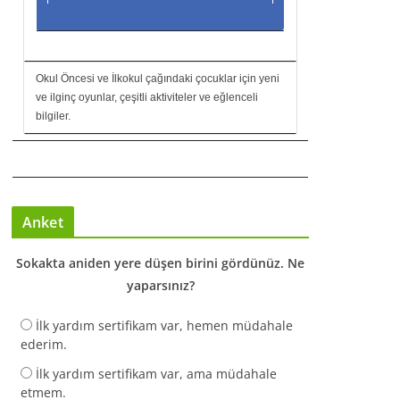
Okul Öncesi ve İlkokul çağındaki çocuklar için yeni
ve ilginç oyunlar, çeşitli aktiviteler ve eğlenceli
bilgiler.
Anket
Sokakta aniden yere düşen birini gördünüz. Ne
yaparsınız?
İlk yardım sertifikam var, hemen müdahale
ederim.
İlk yardım sertifikam var, ama müdahale
etmem.