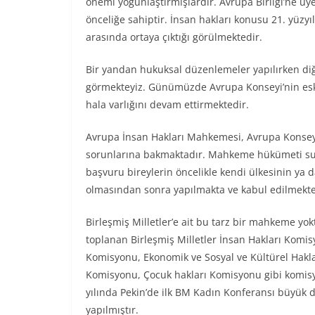
önemi yoğunlaştırmışlardır. Avrupa Birliği’ne ü
önceliğe sahiptir. İnsan hakları konusu 21. yüzyı
arasında ortaya çıktığı görülmektedir.
Bir yandan hukuksal düzenlemeler yapılırken diğ
görmekteyiz. Günümüzde Avrupa Konseyi’nin eski
hala varlığını devam ettirmektedir.
Avrupa İnsan Hakları Mahkemesi, Avrupa Konseyi
sorunlarına bakmaktadır. Mahkeme hükümeti su
başvuru bireylerin öncelikle kendi ülkesinin ya
olmasından sonra yapılmakta ve kabul edilmekt
Birleşmiş Milletler’e ait bu tarz bir mahkeme y
toplanan Birleşmiş Milletler İnsan Hakları Komisy
Komisyonu, Ekonomik ve Sosyal ve Kültürel Hakla
Komisyonu, Çocuk hakları Komisyonu gibi komisy
yılında Pekin’de ilk BM Kadın Konferansı büyük d
yapılmıştır.