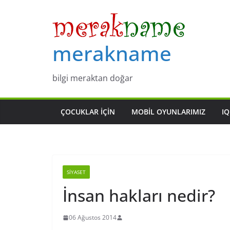
Skip
to
content
merakname
bilgi meraktan doğar
ÇOCUKLAR IÇIN
MOBIL OYUNLARIMIZ
IQ
SIYASET
İnsan hakları nedir?
06 Ağustos 2014