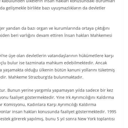
ye kabulünden ülkelerin insan hakları konusundaki durumları
lda gelişmekle birlikte bazı uyuşmazlıkların da devletler
er yandan da bazı organ ve kurumlarında ortaya çıktığını
den beri varlığını devam ettiren İnsan hakları Mahkemesi
’ne üye olan devletlerin vatandaşlarının hükümetlere karşı
çlu bulur ise tazminata mahkum edebilmektedir. Ancak
 da yaşamakta olduğu ülkenin bütün kanuni yollarını tüketmiş
edir. Mahkeme Strazburg’da bulunmaktadır.
oktur. Bunun yerine yargımla yapamayan yılda sadece bir kez
onu faaliyet göstermektedir. Yine Irk Ayrımcılığını Kaldırma
r Komisyonu, Kadınlara Karşı Ayrımcılığı Kaldırma
onlar insan hakları konusunda faaliyet göstermektedir. 1995
estek görerek yapılmış, bunu 5 yıl sonra New York toplantısı