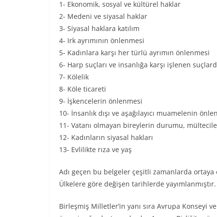
1- Ekonomik, sosyal ve kültürel haklar
2- Medeni ve siyasal haklar
3- Siyasal haklara katılım
4- Irk ayrımının önlenmesi
5- Kadınlara karşı her türlü ayrımın önlenmesi
6- Harp suçları ve insanlığa karşı işlenen suçla
7- Kölelik
8- Köle ticareti
9- İşkencelerin önlenmesi
10- İnsanlık dışı ve aşağılayıcı muamelenin önl
11- Vatanı olmayan bireylerin durumu, mültecile
12- Kadınların siyasal hakları
13- Evlilikte rıza ve yaş
Adı geçen bu belgeler çeşitli zamanlarda ortaya ç
Ülkelere göre değişen tarihlerde yayımlanmıştır.
Birleşmiş Milletler’in yanı sıra Avrupa Konseyi v