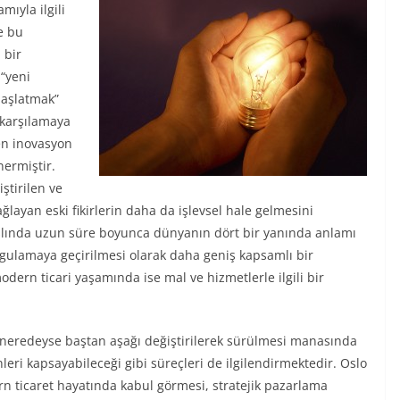
mıyla ilgili
e bu
 bir
 “yeni
başlatmak”
ı karşılamaya
len inovasyon
nermiştir.
ştirilen ve
layan eski fikirlerin daha da işlevsel hale gelmesini
slında uzun süre boyunca dünyanın dört bir yanında anlamı
uygulamaya geçirilmesi olarak daha geniş kapsamlı bir
rn ticari yaşamında ise mal ve hizmetlerle ilgili bir
 neredeyse baştan aşağı değiştirilerek sürülmesi manasında
leri kapsayabileceği gibi süreçleri de ilgilendirmektedir. Oslo
rn ticaret hayatında kabul görmesi, stratejik pazarlama