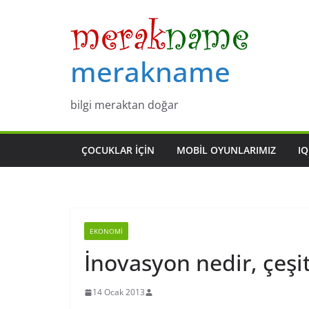
Skip
to
content
merakname
bilgi meraktan doğar
ÇOCUKLAR IÇIN
MOBIL OYUNLARIMIZ
IQ
EKONOMI
İnovasyon nedir, çeşit
14 Ocak 2013