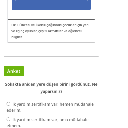
Okul Öncesi ve İlkokul çağındaki çocuklar için yeni
ve ilginç oyunlar, çeşitli aktiviteler ve eğlenceli
bilgiler.
Anket
Sokakta aniden yere düşen birini gördünüz. Ne
yaparsınız?
İlk yardım sertifikam var, hemen müdahale
ederim.
İlk yardım sertifikam var, ama müdahale
etmem.