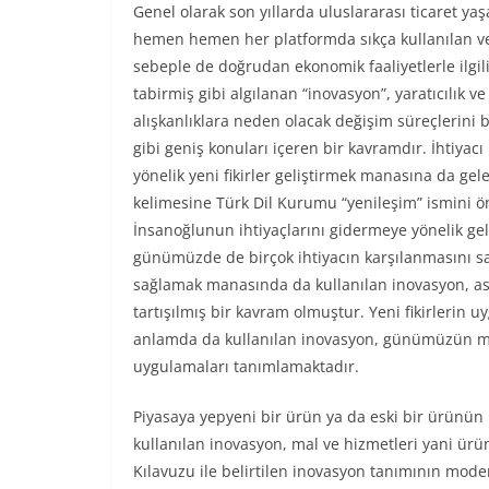
Genel olarak son yıllarda uluslararası ticaret yaşa
hemen hemen her platformda sıkça kullanılan v
sebeple de doğrudan ekonomik faaliyetlerle ilgili
tabirmiş gibi algılanan “inovasyon”, yaratıcılık ve
alışkanlıklara neden olacak değişim süreçlerini 
gibi geniş konuları içeren bir kavramdır. İhtiyac
yönelik yeni fikirler geliştirmek manasına da ge
kelimesine Türk Dil Kurumu “yenileşim” ismini ö
İnsanoğlunun ihtiyaçlarını gidermeye yönelik geli
günümüzde de birçok ihtiyacın karşılanmasını sağ
sağlamak manasında da kullanılan inovasyon, a
tartışılmış bir kavram olmuştur. Yeni fikirlerin 
anlamda da kullanılan inovasyon, günümüzün mode
uygulamaları tanımlamaktadır.
Piyasaya yepyeni bir ürün ya da eski bir ürünün
kullanılan inovasyon, mal ve hizmetleri yani ürün
Kılavuzu ile belirtilen inovasyon tanımının mode