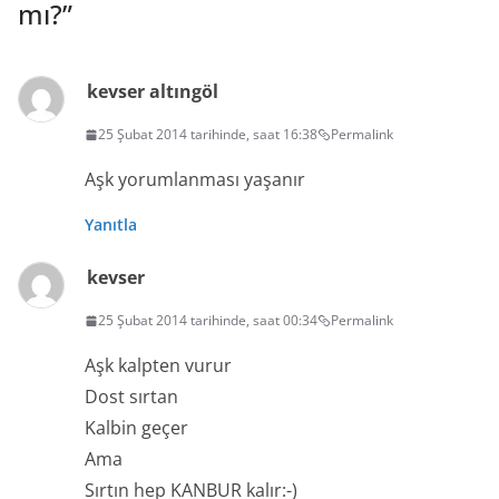
mı?
”
kevser altıngöl
25 Şubat 2014 tarihinde, saat 16:38
Permalink
Aşk yorumlanması yaşanır
Yanıtla
kevser
25 Şubat 2014 tarihinde, saat 00:34
Permalink
Aşk kalpten vurur
Dost sırtan
Kalbin geçer
Ama
Sırtın hep KANBUR kalır:-)