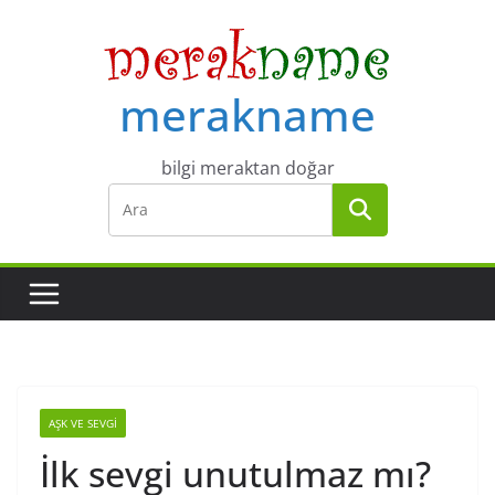
Skip
to
content
merakname
bilgi meraktan doğar
AŞK VE SEVGI
İlk sevgi unutulmaz mı?