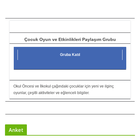
ı
c
ı
Çocuk Oyun ve Etkinlikleri Paylaşım Grubu
Gruba Katıl
Okul Öncesi ve İlkokul çağındaki çocuklar için yeni ve ilginç
oyunlar, çeşitli aktiviteler ve eğlenceli bilgiler.
Anket