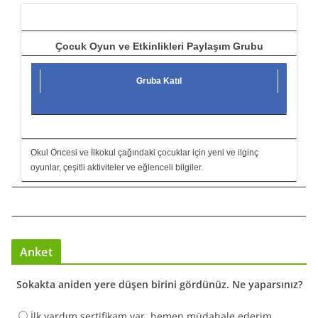
ı
Çocuk Oyun ve Etkinlikleri Paylaşım Grubu
Gruba Katıl
Okul Öncesi ve İlkokul çağındaki çocuklar için yeni ve ilginç
oyunlar, çeşitli aktiviteler ve eğlenceli bilgiler.
Anket
Sokakta aniden yere düşen birini gördünüz. Ne yaparsınız?
İlk yardım sertifikam var, hemen müdahale ederim.