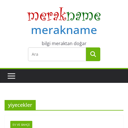
Skip
to
content
merakname
bilgi meraktan doğar
yiyecekler
EV VE BAHÇE