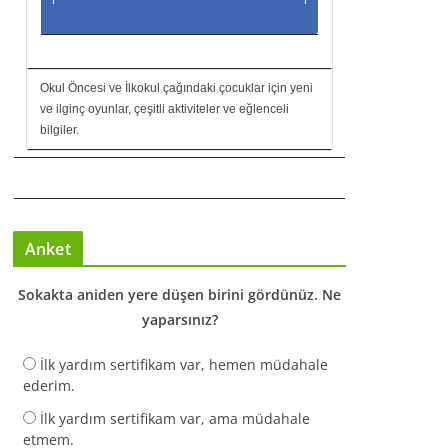
Okul Öncesi ve İlkokul çağındaki çocuklar için yeni
ve ilginç oyunlar, çeşitli aktiviteler ve eğlenceli
bilgiler.
Anket
Sokakta aniden yere düşen birini gördünüz. Ne
yaparsınız?
İlk yardım sertifikam var, hemen müdahale
ederim.
İlk yardım sertifikam var, ama müdahale
etmem.