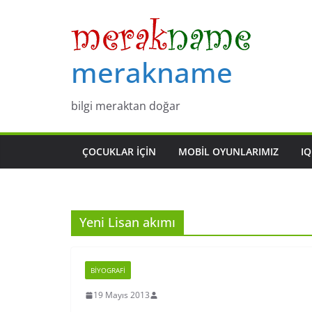
Skip
to
content
merakname
bilgi meraktan doğar
ÇOCUKLAR IÇIN
MOBIL OYUNLARIMIZ
IQ
Yeni Lisan akımı
BIYOGRAFI
19 Mayıs 2013