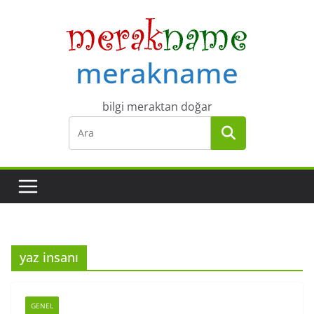
Skip
to
content
merakname
bilgi meraktan doğar
yaz insanı
GENEL