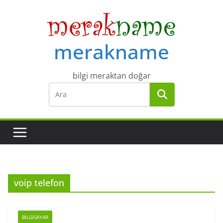
Skip
to
content
merakname
bilgi meraktan doğar
voip telefon
BILGISAYAR