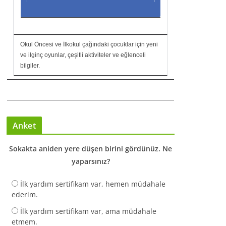
Okul Öncesi ve İlkokul çağındaki çocuklar için yeni
ve ilginç oyunlar, çeşitli aktiviteler ve eğlenceli
bilgiler.
Anket
Sokakta aniden yere düşen birini gördünüz. Ne
yaparsınız?
İlk yardım sertifikam var, hemen müdahale
ederim.
İlk yardım sertifikam var, ama müdahale
etmem.