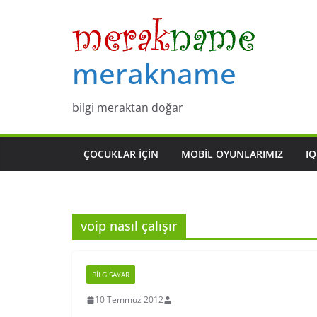
Skip
to
content
merakname
bilgi meraktan doğar
ÇOCUKLAR IÇIN
MOBIL OYUNLARIMIZ
IQ
voip nasıl çalışır
BILGISAYAR
10 Temmuz 2012