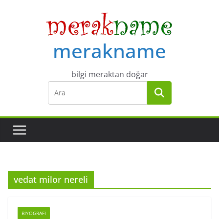
Skip
to
content
merakname
bilgi meraktan doğar
vedat milor nereli
BIYOGRAFI