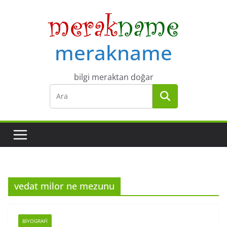
Skip
to
content
merakname
bilgi meraktan doğar
vedat milor ne mezunu
BIYOGRAFI