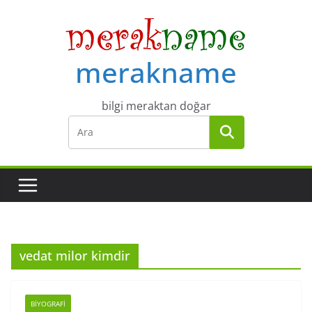
Skip
to
content
merakname
bilgi meraktan doğar
vedat milor kimdir
BIYOGRAFI