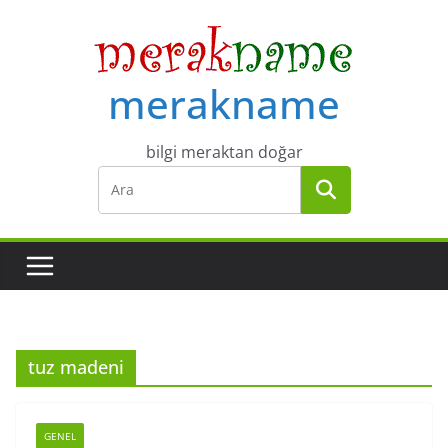
Skip
to
content
merakname
bilgi meraktan doğar
tuz madeni
GENEL