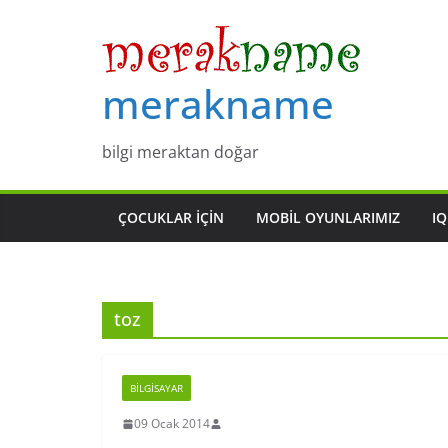
Skip
to
content
merakname
bilgi meraktan doğar
ÇOCUKLAR IÇIN
MOBIL OYUNLARIMIZ
IQ
toz
BILGISAYAR
09 Ocak 2014