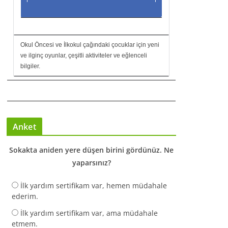
Okul Öncesi ve İlkokul çağındaki çocuklar için yeni
ve ilginç oyunlar, çeşitli aktiviteler ve eğlenceli
bilgiler.
Anket
Sokakta aniden yere düşen birini gördünüz. Ne
yaparsınız?
İlk yardım sertifikam var, hemen müdahale
ederim.
İlk yardım sertifikam var, ama müdahale
etmem.