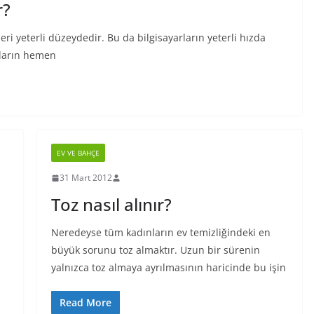
r?
ri yeterli düzeydedir. Bu da bilgisayarların yeterli hızda
arların hemen
EV VE BAHÇE
31 Mart 2012
Toz nasıl alınır?
Neredeyse tüm kadınların ev temizliğindeki en
büyük sorunu toz almaktır. Uzun bir sürenin
yalnızca toz almaya ayrılmasının haricinde bu işin
Read More