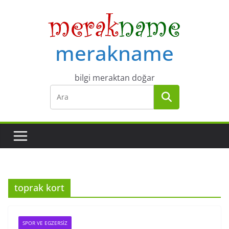
Skip
to
content
merakname
bilgi meraktan doğar
toprak kort
SPOR VE EGZERSIZ