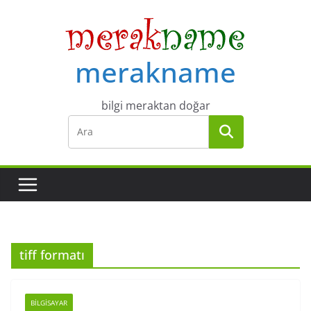
Skip
to
content
merakname
bilgi meraktan doğar
tiff formatı
BILGISAYAR