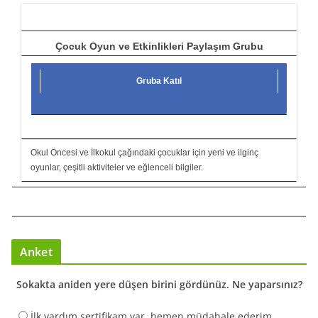
ı
Çocuk Oyun ve Etkinlikleri Paylaşım Grubu
Gruba Katıl
Okul Öncesi ve İlkokul çağındaki çocuklar için yeni ve ilginç
oyunlar, çeşitli aktiviteler ve eğlenceli bilgiler.
Anket
Sokakta aniden yere düşen birini gördünüz. Ne yaparsınız?
İlk yardım sertifikam var, hemen müdahale ederim.