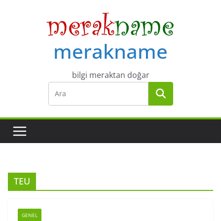
Skip
to
content
merakname
bilgi meraktan doğar
TEU
GENEL