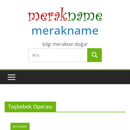
Skip
to
content
merakname
bilgi meraktan doğar
Taşbebek Operası
BIYOGRAFI