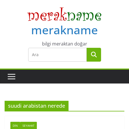
Skip
to
content
merakname
bilgi meraktan doğar
suudi arabistan nerede
DIN
SEYAHAT