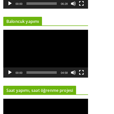
y
00:00
06:28
n
a
Baloncuk yapımı
t
ı
V
c
i
ı
d
e
o
o
y
00:00
04:58
n
a
Saat yapımı, saat öğrenme projesi
t
ı
V
c
i
ı