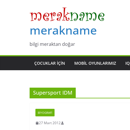
Skip
to
content
merakname
bilgi meraktan doğar
ÇOCUKLAR IÇIN
MOBIL OYUNLARIMIZ
IQ
Supersport IDM
BIYOGRAFI
27 Mart 2012