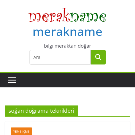
Skip
to
content
merakname
bilgi meraktan doğar
soğan doğrama teknikleri
YEME İÇME